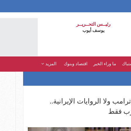
رئيــس التحــريــر
يوسف أيوب
تباك
ما وراء الخبر
اقتصاد وبنوك
المزيد
امب ولا الروايات الإيرانية..
رب فقط