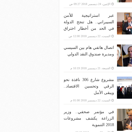
الإثنين، 24 ديسمبر 2018 09:27 ص
عبر استراتيجية للأمن
السيبراني.. هل تنجح الدولة
في الحد من أخطار اختراق
بنية الاتصالات؟
السبت، 22 ديسمبر 2018 12:00 ص
اتصال هاتفي هام بين السيسي
ومديرة صندوق النقد الدولي
الجمعة، 21 ديسمبر 2018 10:19 م
مشروع شارع 306 نافذة نحو
الرقي وتحسين الاقتصاد..
ويبقى الأمل
السبت، 22 ديسمبر 2018 01:00 م
في مؤتمر صحفي.. وزير
الزراعة يكشف مشروعات
2018 التنموية