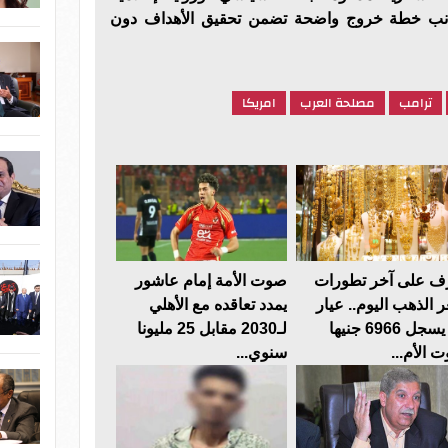
جانب خطة خروج واضحة تضمن تحقيق الأهداف دون
ترامب
مصلحة العرب
امريكا
ف على آخر تطورات
صوت الأمة إمام عاشور
 الذهب اليوم.. عيار
يمدد تعاقده مع الأهلي
24 يسجل 6966 جنيها
لـ2030 مقابل 25 مليونا
 الأم...
سنوي...