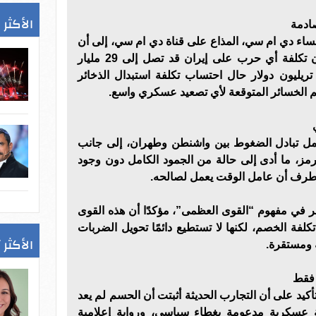
الأكثر 
صادمة
ساء دي ام سي، المذاع على قناة دي ام سي، إلى أن
وزارة الدفاع الأمريكية أعلنت أن تكلفة أي حرب على إيران قد تصل إلى 29 مليار
ى تريليون دولار حال احتساب تكلفة استبدال الذخائر
م الخسائر المتوقعة لأي تصعيد عسكري واسع.
مل تبادل الضغوط بين واشنطن وطهران، إلى جانب
مز، ما أدى إلى حالة من الجمود الكامل دون وجود
طرف أن عامل الوقت يعمل لصالحه.
ر في مفهوم “القوى العظمى”، مؤكدًا أن هذه القوى
كلفة الخصم، لكنها لا تستطيع دائمًا تحويل الضربات
الأكثر 
ة ومستقرة.
 فقط
أكيد على أن التجارب الحديثة أثبتت أن الحسم لم يعد
عسكرية مدعومة بغطاء سياسي، ورواية إعلامية