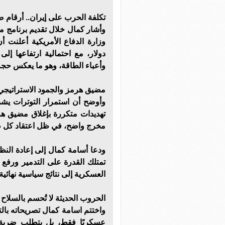
تكلفة الحرب على إيران.. أرقام 
وأشار كمال خلال تقديم برنامج م
دولار، مع احتمالية ارتفاعها إل
وأعباء الطاقة، وهو ما يعكس حج
مضيق هرمز والجمود الاستراتيجي
وأوضح أن استمرار التوترات يش
تهديدات متكررة بإغلاق مضيق هر
مخرج واضح، في ظل اعتقاد كل 
ودعا أسامة كمال إلى إعادة النظ
تمتلك القدرة على التدمير ورفع ت
العسكرية إلى نتائج سياسية نهائي
الحروب الحديثة لا تُحسم بالسلاح
واختتم اسامة كمال تصريحاته بالت
عسكريًا فقط، بل يتطلب ضربة 