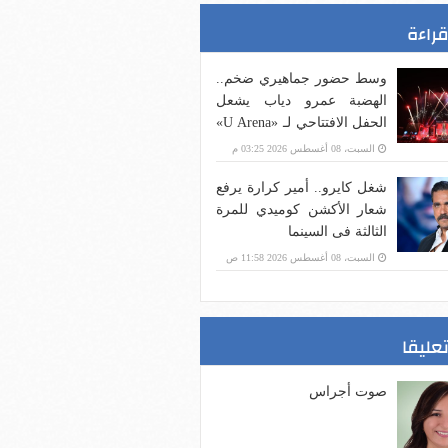
قراءة
وسط حضور جماهيري ضخم..
الهضبة عمرو دياب يشعل
الحفل الافتتاحي لـ «U Arena»
ضمن فعاليات «يلا ساحل»
السبت، 08 أغسطس 2026 03:25 م
بمدينة العلمين الجديدة
شغل كايرو.. أمير كرارة يرفع
شعار الأكشن كوميدي للمرة
الثالثة فى السينما
السبت، 08 أغسطس 2026 11:58 ص
تعليقا
صوت أجراس