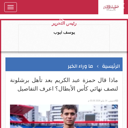
oggle
gation
رئيس التحرير
يوسف ايوب
الرئيسية
ما وراء الخبر
ماذا قال حمزة عبد الكريم بعد تأهل برشلونة
لنصف نهائي كأس الأبطال؟ اعرف التفاصيل
الخميس، 14 مايو 2026 03:30 م