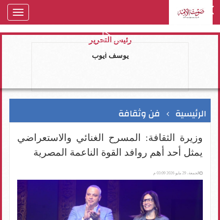
oggle
gation
رئيس التحرير
يوسف ايوب
الرئيسية
فن وثقافة
وزيرة الثقافة: المسرح الغنائي والاستعراضي
يمثل أحد أهم روافد القوة الناعمة المصرية
الجمعة، 29 مايو 2026 03:09 م