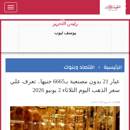
oggle
gation
رئيس التحرير
يوسف ايوب
الرئيسية
اقتصاد وبنوك
عيار 21 بدون مصنعية بـ6665 جنيها.. تعرف علي
سعر الذهب اليوم الثلاثاء 2 يونيو 2026
الثلاثاء، 02 يونيو 2026 08:27 م