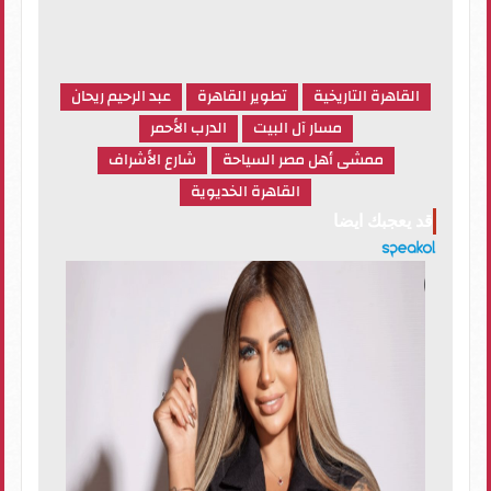
القاهرة التاريخية
تطوير القاهرة
عبد الرحيم ريحان
مسار آل البيت
الدرب الأحمر
ممشى أهل مصر السياحة
شارع الأشراف
القاهرة الخديوية
قد يعجبك ايضا