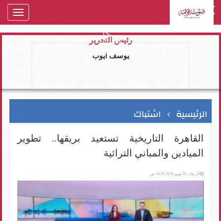
oggle
gation
رئيس التحرير
يوسف ايوب
الرئيسية
اشتباك
القاهرة التاريخية تستعيد بريقها.. تطوير
الميادين والمباني التراثية
الأربعاء، 03 يونيو 2026 10:25 ص