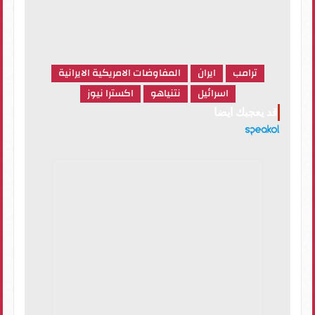
ترامب
ايران
المفاوضات الامريكية الايرانية
اسرائيل
نتنياهو
اكسترا نيوز
قد يعجبك ايضا