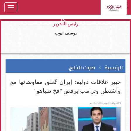
oggle
gation
رئيس التحرير
يوسف ايوب
الرئيسية
صوت الخليج
خبير علاقات دولية: إيران تُعلق مفاوضاتها مع
واشنطن وترامب يرفض "فخ نتنياهو"
الأربعاء، 03 يونيو 2026 10:47 ص