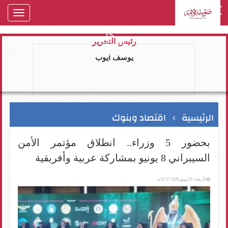
oggle
gation
رئيس التحرير
يوسف ايوب
الرئيسية
اقتصاد وبنوك
بحضور 5 وزراء.. انطلاق مؤتمر الأمن
السيبراني 8 يونيو بمشاركة عربية وأفريقية
الأربعاء، 03 يونيو 2026 02:27 م