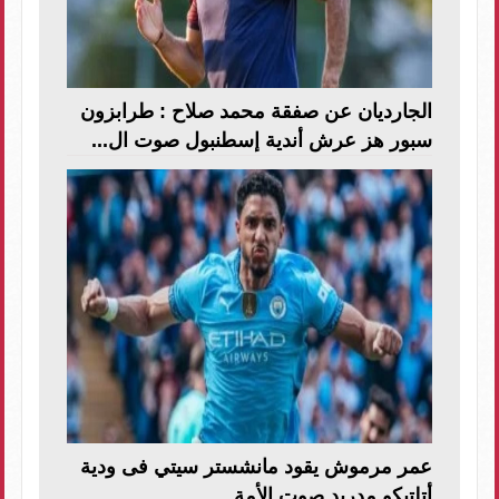
الجارديان عن صفقة محمد صلاح : طرابزون
سبور هز عرش أندية إسطنبول صوت ال...
عمر مرموش يقود مانشستر سيتي فى ودية
أتلتيكو مدريد صوت الأمة