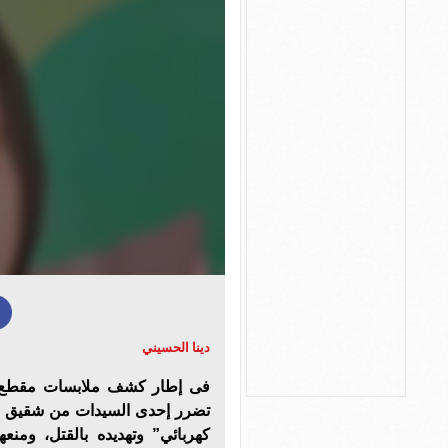
دينا الحسيني
فى إطار كشف ملابسات مقطع فيد
تضرر إحدى السيدات من شقيق طل
كهربائي” وتهديده بالقتل، ومن