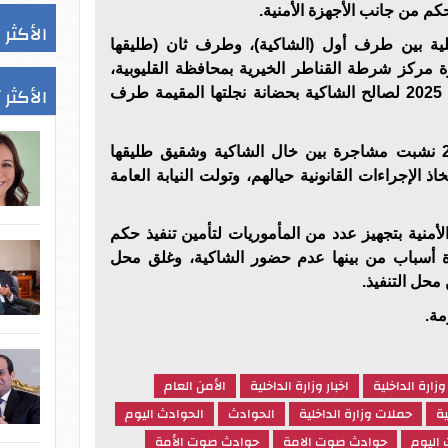
حكم من جانب الأجهزة الأمنية.
الأكثر 
لية بين طرف أول (الشاكية)، وطرف ثان (طليقها
 مركز شرطة القناطر الخيرية بمحافظة القليوبية،
الأكثر 
وصدور حكم قضائي خلال إبريل 2025 لصالح الشاكية بحضانة نجلتها المقيمة طرف
كما تبين أنه خلال ديسمبر 2025 نشبت مشاجرة بين خال الشاكية وشقيق طليقها
 الإجراءات القانونية حيالهم، وتولت النيابة العامة
لأمنية بتجهيز عدد من المأموريات لتأمين تنفيذ حكم
لعدة أسباب من بينها عدم حضور الشاكية، وغلق محل
 محل التنفيذ.
مة.
وزارة الداخلية
اخبار وزارة الداخلية
الأمن العام
ية
حملات وزارة الداخلية
الحوادث
الحوادث اليوم
 اليوم
حوادث صوت الامة
حوادث صوت الأمة