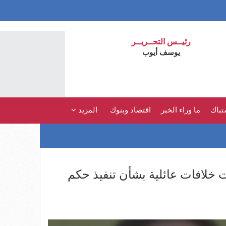
رئيــس التحــريــر
يوسف أيوب
تباك
ما وراء الخبر
اقتصاد وبنوك
المزيد
 خلافات عائلية بشأن تنفيذ حكم