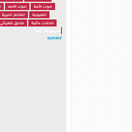
صوت الأمة
صوت الامه
ا
القليوبية
القناطر الخيرية
خلافات عائلية
صاعق كهربائي
قد يعجبك ايضا