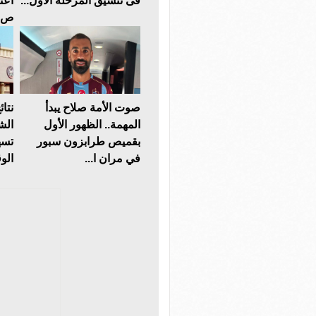
فى تنسيق المرحلة الأول...
ص..
صوت الأمة صلاح يبدأ
نتائ
المهمة.. الظهور الأول
الشر
بقميص طرابزون سبور
تسه
في مران ا...
الو