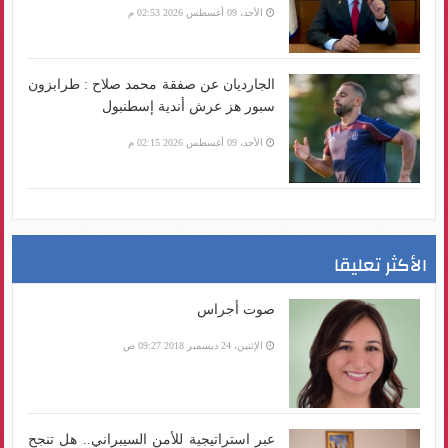
الأحد، 09 أغسطس 2026 02:53 م
الجارديان عن صفقة محمد صلاح : طرابزون
سبور هز عرش أندية إسطنبول
الأحد، 09 أغسطس 2026 02:15 م
الأكثر تعليقا
صوت أجراس
الإثنين، 24 ديسمبر 2018 09:27 ص
عبر استراتيجية للأمن السيبراني.. هل تنجح