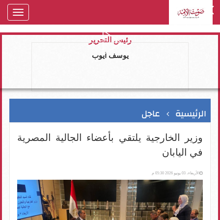
oggle
gation
رئيس التحرير
يوسف ايوب
الرئيسية
عاجل
وزير الخارجية يلتقي بأعضاء الجالية المصرية
في اليابان
الأربعاء، 03 يونيو 2026 05:30 م