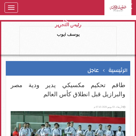
oggle
gation
رئيس التحرير
يوسف ايوب
الرئيسية
عاجل
طاقم تحكيم مكسيكي يدير ودية مصر
والبرازيل قبل انطلاق كأس العالم
الأربعاء، 03 يونيو 2026 07:45 م