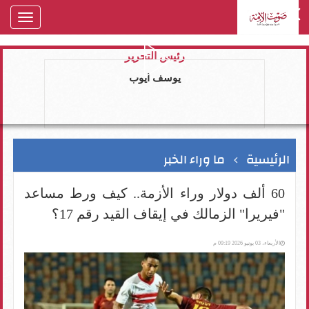
oggle
gation
رئيس التحرير
يوسف ايوب
الرئيسية
ما وراء الخبر
60 ألف دولار وراء الأزمة.. كيف ورط مساعد
"فيريرا" الزمالك في إيقاف القيد رقم 17؟
الأربعاء، 03 يونيو 2026 09:19 م