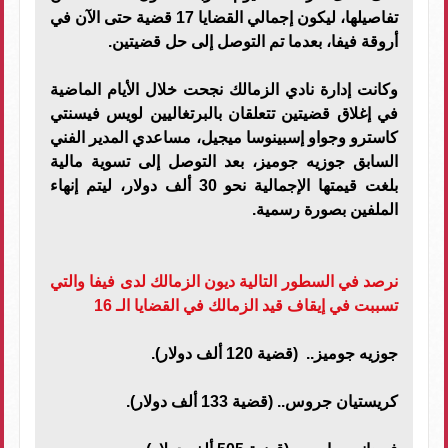
تفاصيلها، ليكون إجمالي القضايا 17 قضية حتى الآن في
أروقة فيفا، بعدما تم التوصل إلى حل قضيتين.
وكانت إدارة نادي الزمالك نجحت خلال الأيام الماضية
في إغلاق قضيتين تتعلقان بالبرتغاليين لويس فيسنتي
كاسترو وجواو إسبينوسا ميجيل، مساعدي المدير الفني
السابق جوزيه جوميز، بعد التوصل إلى تسوية مالية
بلغت قيمتها الإجمالية نحو 30 ألف دولار، ليتم إنهاء
الملفين بصورة رسمية.
نرصد في السطور التالية ديون الزمالك لدى فيفا والتي
تسببت في إيقاف قيد الزمالك في القضايا الـ 16
جوزيه جوميز.. (قضية 120 ألف دولار).
كريستيان جروس.. (قضية 133 ألف دولار).