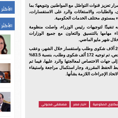
ر تعزيز قنوات التواصُل مع المواطنين وتنويعها؛ بما
الأكثر 
 والطلبات، والاستغاثات والرد على الاستفسارات،
ء بمستوى مختلف الخدمات الحكومية.
الأكثر 
ه تنفيذًا لتوجيهات رئيس الوزراء، واصلت منظومة
ء مهامها بالتنسيق والتعاون مع جميع الوزارات
لال شهر مايو الماضي.
وتلقت المنظومة وتعاملت مع 206 آلاف شكوى وطلب واستفسار خلال الشهر، وعقب
الانتهاء من أعمال المراجعة والفحص، تم توجيه 172 ألف شكوى وطلب، بنسبة 83.5%
ى جهات الاختصاص لمعالجتها والرد عليها، فيما تم
لضوابط الحفظ المقررة، وجار استكمال مراجعة واستيفاء
تخاذ الإجراءات اللازمة بشأنها.
كاوى الحكومية
اخبار مصر
مصطفى مدبولى