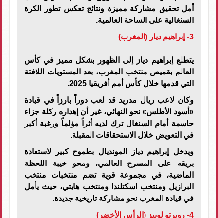
أمل تحقيق مشاركة مميزة ونتائج تعكس تطور الكرة
السنغالية على الساحة العالمية.
3- إبراهيم دياز (المغرب)
يتطلع إبراهيم دياز إلى الظهور بشكل مميز في كأس
العالم بقميص منتخب المغرب، بعد المستويات اللافتة
التي قدمها خلال كأس أمم أفريقيا 2025.
وكان لاعب ريال مدريد قد لعب دوراً بارزاً في قيادة
«أسود الأطلس» نحو النهائي، غير أن إهداره ركلة جزاء
حاسمة أمام السنغال ترك لديه أثراً مؤلماً ورغبة أكبر
في التعويض خلال الاستحقاقات المقبلة.
ويدخل إبراهيم دياز المونديال بطموح كبير لاستعادة
بريقه على المسرح العالمي، ومحو خيبة اللحظة
الماضية، في مجموعة قوية تضم منتخبات منتخب
البرازيل ومنتخب اسكتلندا ومنتخب هايتي، حيث يأمل
في قيادة المغرب نحو مشاركة تاريخية جديدة.
4- روبرتو لوبيز (الرأس الأخضر)