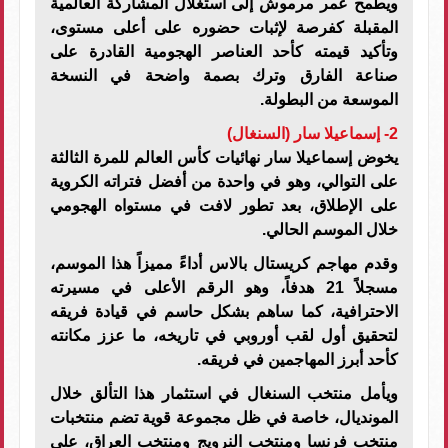
ويطمح عمر مرموش إلى استغلال المشاركة العالمية
المقبلة كفرصة لإثبات حضوره على أعلى مستوى،
وتأكيد قيمته كأحد العناصر الهجومية القادرة على
صناعة الفارق وترك بصمة واضحة في النسخة
الموسعة من البطولة.
2- إسماعيلا سار (السنغال)
يخوض إسماعيلا سار نهائيات كأس العالم للمرة الثالثة
على التوالي، وهو في واحدة من أفضل فتراته الكروية
على الإطلاق، بعد تطور لافت في مستواه الهجومي
خلال الموسم الحالي.
وقدم مهاجم كريستال بالاس أداءً مميزاً هذا الموسم،
مسجلاً 21 هدفاً، وهو الرقم الأعلى في مسيرته
الاحترافية، كما ساهم بشكل حاسم في قيادة فريقه
لتحقيق أول لقب أوروبي في تاريخه، ما عزز مكانته
كأحد أبرز المهاجمين في فريقه.
ويأمل منتخب السنغال في استثمار هذا التألق خلال
المونديال، خاصة في ظل مجموعة قوية تضم منتخبات
منتخب فرنسا ومنتخب النرويج ومنتخب العراق، على