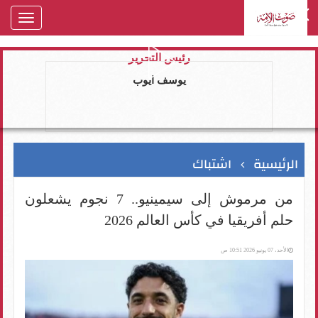
oggle
gation
رئيس التحرير
يوسف ايوب
الرئيسية
اشتباك
من مرموش إلى سيمينيو.. 7 نجوم يشعلون
حلم أفريقيا في كأس العالم 2026
الأحد، 07 يونيو 2026 10:51 ص