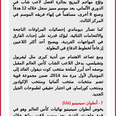
وتوّج مهاجم لايبزيج بجائزة أفضل لاعب شاب في
الدوري الألماني، بعد موسم مميز سجل خلاله 12 هدفاً
وصنع 8 أخرى، مساهماً في إنهاء فريقه الموسم في
المركز الثالث.
كما تصدّر ديوماندي إحصائيات المراوغات الناجحة
والالتحامات الثنائية، ليؤكد قدرته على إحداث الفارق
في المواجهات الفردية، ويصبح أحد أكثر اللاعبين
إزعاجاً لخطوط الدفاع في البطولة.
ومع تصاعد الاهتمام من أندية كبرى مثل ليفربول
وتشيلسي، يدخل اللاعب الشاب كأس العالم المقبل
بوصفه أحد أبرز أسلحة منتخب كوت ديفوار، العائد إلى
المونديال لأول مرة منذ 2014، ضمن مجموعة قوية
تضم منتخبات منتخب ألمانيا ومنتخب الإكوادور
ومنتخب كوراساو، في اختبار حقيقي لطموحات الجيل
الجديد.
7 - أنطوان سيمينيو (غانا)
يخوض أنطوان سيمينيو نهائيات كأس العالم وهو في
قمة جاهزيته الفنية، بعد موسم لافت رسّخ خلاله