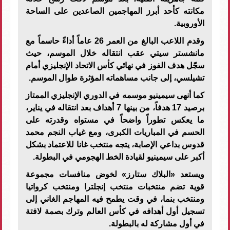
مكانته كأحد أبرز المهاجمين الصاعدين على الساحة
الأوروبية.
وقدم اللاعب البالغ من العمر 26 عاماً أداءً حاسماً مع
مانشستر سيتي عقب انتقاله خلال الموسم، حيث
سجّل هدف الفوز في نهائي كأس الاتحاد الإنجليزي أمام
تشيلسي، إلى جانب مساهماته المؤثرة طوال الموسم.
كما أنهى سيمينيو موسمه في الدوري الإنجليزي الممتاز
برصيد 17 هدفاً، من بينها 7 أهداف بعد انتقاله في يناير،
ما يعكس تطوراً واضحاً في مستواه وقدرته على
الحسم في المباريات الكبرى، ومع غياب النجم محمد
قدوس بداعي الإصابة، يتجه منتخب غانا للاعتماد بشكل
أكبر على سيمينيو لقيادة الخط الهجومي في البطولة.
ويستعد «البلاك ستارز» لخوض منافسات مجموعة
قوية تضم منتخبات منتخب إنجلترا ومنتخب كرواتيا
ومنتخب بنما، في وقت يطمح فيه المهاجم الغاني إلى
تسجيل أول أهدافه في كأس العالم وترك بصمة لافتة
في أول مشاركة له بالبطولة.