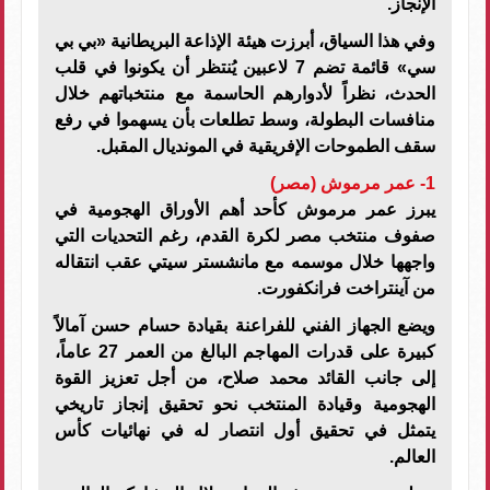
الإنجاز.
وفي هذا السياق، أبرزت هيئة الإذاعة البريطانية «بي بي
سي» قائمة تضم 7 لاعبين يُنتظر أن يكونوا في قلب
الحدث، نظراً لأدوارهم الحاسمة مع منتخباتهم خلال
منافسات البطولة، وسط تطلعات بأن يسهموا في رفع
سقف الطموحات الإفريقية في المونديال المقبل.
1- عمر مرموش (مصر)
يبرز عمر مرموش كأحد أهم الأوراق الهجومية في
صفوف منتخب مصر لكرة القدم، رغم التحديات التي
واجهها خلال موسمه مع مانشستر سيتي عقب انتقاله
من آينتراخت فرانكفورت.
ويضع الجهاز الفني للفراعنة بقيادة حسام حسن آمالاً
كبيرة على قدرات المهاجم البالغ من العمر 27 عاماً،
إلى جانب القائد محمد صلاح، من أجل تعزيز القوة
الهجومية وقيادة المنتخب نحو تحقيق إنجاز تاريخي
يتمثل في تحقيق أول انتصار له في نهائيات كأس
العالم.