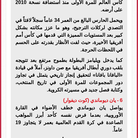
كأس العالم للمرة الأولى منذ استضافة نسخة 2010
على أرضه.
ويحمل الحارس البالغ من العمر 34 عاماً سجلاً لافتاً في
التصدي لركلات الترجيح، وهو ما عزز مكانته بشكل
كبير بعد المستويات المميزة التي قدمها في كأس أمم
أفريقيا الأخيرة، حيث لفت الأنظار بقدرته على الحسم
في اللحظات الحرجة.
كما يدخل ويليامز البطولة بطموح مرتفع بعد تتويجه
بلقب دوري أبطال أفريقيا مع صن داونز، آملاً في قيادة
«البافانا بافانا» لتحقيق إنجاز تاريخي يتمثل في تجاوز
دور المجموعات للمرة الأولى في تاريخ المنتخب،
وكتابة فصل جديد في مسيرته الكروية.
6 - يان ديوماندي (كوت ديفوار)
يواصل يان ديوماندي خطف الأضواء في القارة
الأوروبية، بعدما فرض نفسه كأحد أبرز المواهب
الصاعدة في كرة القدم العالمية بعمر لا يتجاوز 19
عاماً.