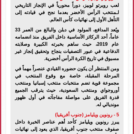
لعب روبرتو لوبيز، دوراً محورياً في الإنجاز التاريخي
لـمنتخب الرأس الأخضر بعدما نجح في قيادته إلى
التأهل الأول إلى نهائيات كأس العالم.
ويُعد المدافع، المولود في دبلن والبالغ من العمر 33
عاماً، أحد الركائز الأساسية داخل الفريق منذ انضمامه
عام 2019، حيث ساهم بخبرته الكبيرة وصلابته
الدفاعية في عبور التصفيات بنجاح وتحقيق إنجاز غير
مسبوق في تاريخ الكرة الرأس أخضرية.
ومن المنتظر أن يكون حضوره القيادي عنصراً مهماً في
المرحلة المقبلة، خاصة مع وقوع المنتخب في
مجموعة قوية تضم منتخبات منتخب إسبانيا ومنتخب
أوروجواي ومنتخب السعودية، حيث يترقب الجميع
قدرة الفريق على مواصلة مفاجآته في أول ظهور
مونديالي له.
5 - رونوين ويليامز (جنوب أفريقيا)
يبرز رونوين ويليامز كأحد أهم عناصر الخبرة داخل
صفوف منتخب جنوب أفريقيا، الذي يعود إلى نهائيات