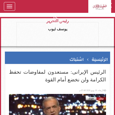
oggle
gation
رئيس التحرير
يوسف ايوب
الرئيسية
اشتباك
الرئيس الإيرانى: مستعدون لمفاوضات تحفظ
الكرامة ولن نخضع أمام القوة
الأربعاء، 10 يونيو 2026 07:49 م