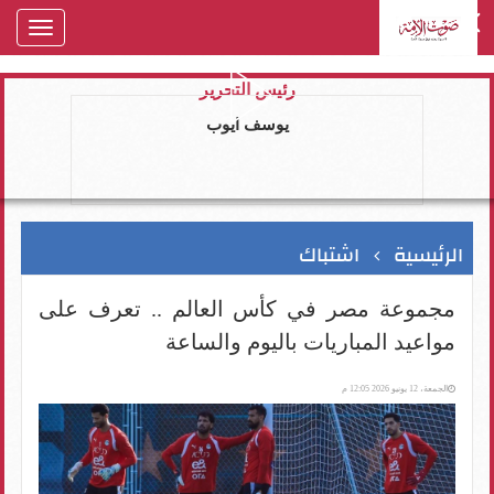
oggle
gation
رئيس التحرير
يوسف ايوب
الرئيسية
اشتباك
مجموعة مصر في كأس العالم .. تعرف على
مواعيد المباريات باليوم والساعة
الجمعة، 12 يونيو 2026 12:05 م