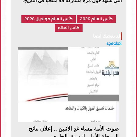
التي تشهد لأول مرة مشاركة 48 منتخبًا في التاريخ.
كأس العالم 2026
كأس العالم مونديال 2026
كاس العالم
قد يعجبك ايضا
صوت الأمة مساء غدٍ الاثنين .. إعلان نتائج
المرحلة الأولى لتنسيق الجامع...