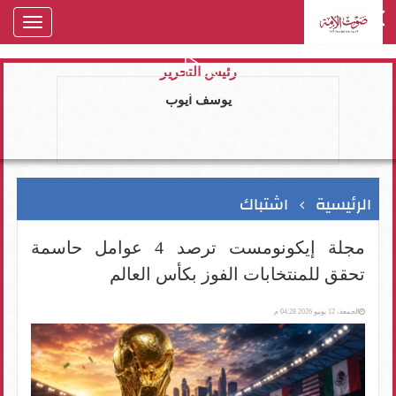
oggle
gation
رئيس التحرير
يوسف ايوب
الرئيسية
اشتباك
مجلة إيكونومست ترصد 4 عوامل حاسمة
تحقق للمنتخابات الفوز بكأس العالم
الجمعة، 12 يونيو 2026 04:28 م