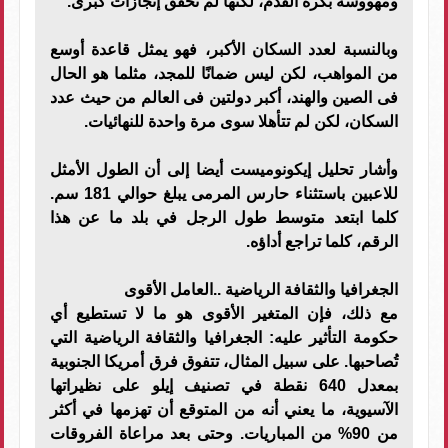
ومهووسة بكرة القدم، لكنها لم تحقق إنجازات كبرى.
وبالنسبة لعدد السكان الأكبر، فهو يمثل قاعدة أوسع
من المواهب، لكن ليس ضمانًا للمجد، مثلما هو الحال
فى الصين والهند، أكبر دولتين فى العالم من حيث عدد
السكان، لكن لم تتأهلا سوى مرة واحدة للنهائيات.
وأشار تحليل إيكونوميست أيضا إلى أن الطول الأمثل
للاعبين باستثناء حارس المرمى يبلغ حوالي 181 سم.
كلما ابتعد متوسط طول الرجل في بلد ما عن هذا
الرقم، كلما تراجع أداؤه.
الجغرافيا والثقافة الرياضية ..العامل الأقوى
مع ذلك، فإن المتغير الأقوى هو ما لا تستطيع أي
حكومة التأثير عليه: الجغرافيا والثقافة الرياضية التي
تُصاحبها. على سبيل المثال، تتفوق فرق أمريكا الجنوبية
بمعدل 640 نقطة في تصنيف إيلو على نظيراتها
الآسيوية، ما يعني أنه من المتوقع أن تهزمها في أكثر
من 90% من المباريات. وحتى بعد مراعاة الفروقات