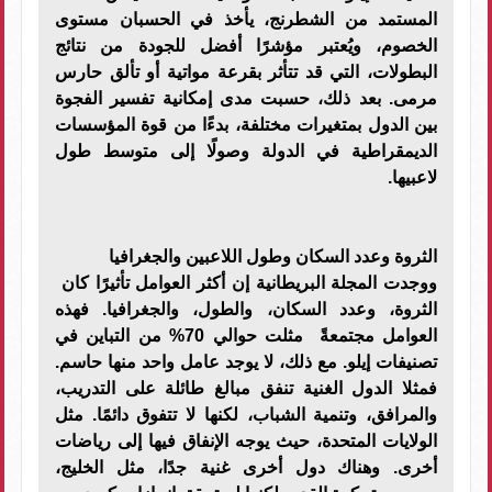
المستمد من الشطرنج، يأخذ في الحسبان مستوى
الخصوم، ويُعتبر مؤشرًا أفضل للجودة من نتائج
البطولات، التي قد تتأثر بقرعة مواتية أو تألق حارس
مرمى. بعد ذلك، حسبت مدى إمكانية تفسير الفجوة
بين الدول بمتغيرات مختلفة، بدءًا من قوة المؤسسات
الديمقراطية في الدولة وصولًا إلى متوسط طول
لاعبيها.
الثروة وعدد السكان وطول اللاعبين والجغرافيا
ووجدت المجلة البريطانية إن أكثر العوامل تأثيرًا كان
الثروة، وعدد السكان، والطول، والجغرافيا. فهذه
العوامل مجتمعةً مثلت حوالي 70% من التباين في
تصنيفات إيلو. مع ذلك، لا يوجد عامل واحد منها حاسم.
فمثلا الدول الغنية تنفق مبالغ طائلة على التدريب،
والمرافق، وتنمية الشباب، لكنها لا تتفوق دائمًا. مثل
الولايات المتحدة، حيث يوجه الإنفاق فيها إلى رياضات
أخرى. وهناك دول أخرى غنية جدًا، مثل الخليج،