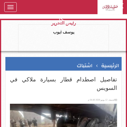
oggle
gation
رئيس التحرير
يوسف ايوب
الرئيسية
اشتباك
تفاصيل اصطدام قطار بسيارة ملاكي في
السويس
الجمعة، 12 يونيو 2026 04:40 م