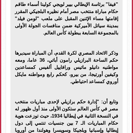
"فيفا" برئاسة الإيطالي بيير لويجي كولينا أسماء طاقم
حكام مباراة منتخب مصر أمام نظيره البلجيكي المقرر
إقامتها مساء الإثنين المقبل على ملعب "لومن فيلد"
بمدينة سياتل الأميركية ضمن منافسات الجولة الأولى
بالمجموعة السابعة ببطولة كأس العالم
.
وذكر الاتحاد المصري لكرة القدم، أن المباراة سيديرها
حكم الساحة البرازيلي رامون أباتي، 36 عاما، ومعه
مواطنيه دانيلو ماتيس ورافاييل ألفيس كمساعدين
وكيفين أورتيجا، من بيرو، كحكم رابع ومواطنه مايكل
أوروي كمساعد احتياطي
.
وتابع أن: "إدارة حكم برازيلي لإحدى مباريات منتخب
مصر في كأس العالم ستكون الأولى منذ أول ظهور له
في النسخة الثانية في إيطاليا 1934، حيث توزعت هوية
حكام المباريات الـ 7 بين جنسيات تنتمي إلى دول
إيطاليا وإسبانيا وبلجيكا وسويسرا وهولندا من أوروبا