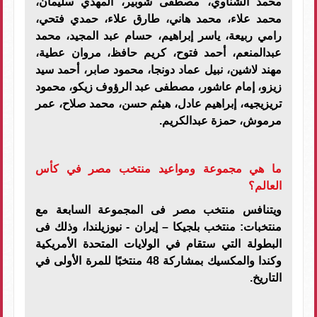
محمد الشناوي، مصطفى شوبير، المهدي سليمان،
محمد علاء، محمد هاني، طارق علاء، حمدي فتحي،
رامي ربيعة، ياسر إبراهيم، حسام عبد المجيد، محمد
عبدالمنعم، أحمد فتوح، كريم حافظ، مروان عطية،
مهند لاشين، نبيل عماد دونجا، محمود صابر، أحمد سيد
زيزو، إمام عاشور، مصطفى عبد الرؤوف زيكو، محمود
تريزيجيه، إبراهيم عادل، هيثم حسن، محمد صلاح، عمر
مرموش، حمزة عبدالكريم
.
ما هي مجموعة ومواعيد منتخب مصر في كأس
العالم؟
ويتنافس منتخب مصر فى المجموعة السابعة مع
منتخبات: منتخب بلجيكا – إيران - نيوزيلندا، وذلك فى
البطولة التي ستقام في الولايات المتحدة الأمريكية
وكندا والمكسيك بمشاركة 48 منتخبًا للمرة الأولى في
التاريخ
.