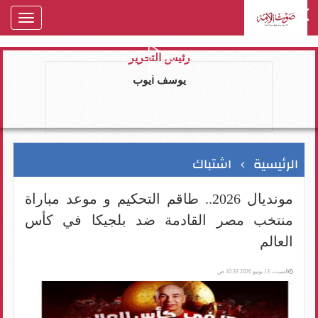
oggle
gation
رئيس التحرير
يوسف ايوب
الرئيسية
اشتباك
مونديال 2026.. طاقم التحكيم و موعد مباراة
منتخب مصر القادمة ضد بلجيكا في كأس
العالم
السبت، 13 يونيو 2026 10:33 ص