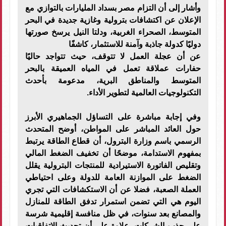
​وأشار إلى أن التزام مصر بسداد المليارات بالتوازي مع
الإعلان عن اكتشافات بترولية وغازية جديدة في البحر
المتوسط، الصحراء الغربية، ودلتا النيل يرسخ صورتها
دوليًا كدولة جاذبة وآمنة للاستثمار، كاشفًا
​عن أن عجلة العمل لا تتوقف، حيث تتواجد حاليًا
حفارات عملاقة تعمل في المياه العميقة بالبحر
المتوسط والمناطق البرية، مدعومة بأحدث
التكنولوجيات العالمية لتطوير الأداء.
​وفي إجابة مباشرة على التساؤل الجماهيري الأبرز
حول العائد المباشر على المواطن، أوضح المتحدث
الرسمي باسم وزارة البترول، أن قطاع الطاقة يرتبط
بمفهوم الاستدامة، موضحًا أن تخفيف الضغط المالي
وتقليص الفاتورة الاستيرادية للمنتجات البترولية يقلل
الضغط على الموازنة العامة للدولة وعلى احتياطي
العملة الصعبة، فضلا عن أن الاستكشافات التي تجري
اليوم هي التي تضمن استمرار تدفق الطاقة للمنازل
والمصانع بعد سنوات، في ظل منافسة إقليمية شرسة
على جذب الشركات، علاوة على أن تحديث الاتفاقيات