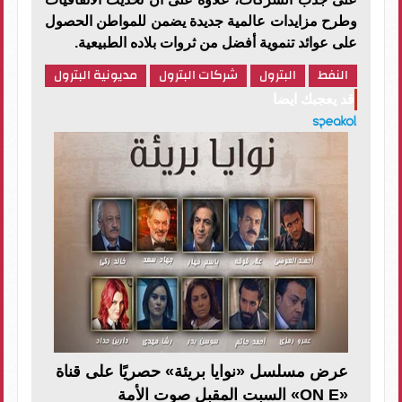
وطرح مزايدات عالمية جديدة يضمن للمواطن الحصول
على عوائد تنموية أفضل من ثروات بلاده الطبيعية.
النفط
البترول
شركات البترول
مديونية البترول
قد يعجبك ايضا
عرض مسلسل «نوايا بريئة» حصريًا على قناة
«ON E» السبت المقبل صوت الأمة