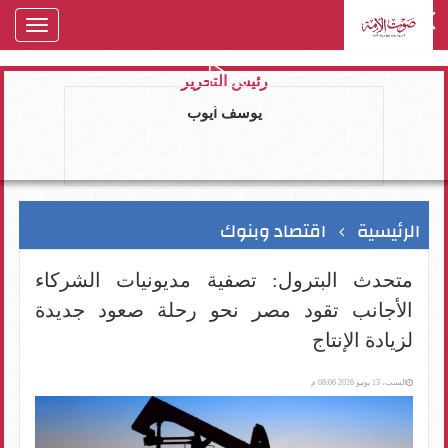
oggle
gation
رئيس التحرير
يوسف ايوب
الرئيسية
اقتصاد وبنوك
متحدث البترول: تصفية مديونيات الشركاء
الأجانب تقود مصر نحو رحلة صعود جديدة
لزيادة الإنتاج
السبت، 13 يونيو 2026 08:06 م