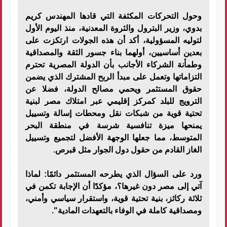
​وحول التحركات المكثفة التي قادها المهندس كريم
بدوي، وزير البترول والثروة المعدنية، منذ اليوم الأول
لتوليه المسؤولية، أكد أن هذه الجولات ارتكزت على
بعدين أساسيين، أولهما بناء جسور الثقة والمصداقية
وطمأنة الشركاء الأجانب بأن الدولة المصرية تحترم
التزاماتها وتعمل على مبدأ الربح المشترك الذي يضمن
حقوق المستثمر ويحمي مصالح الدولة، فضلا عن
الترويج للبلد كمركز إقليمي عبر امتلاك مصر لبنية
تحتية قوية من شبكات نقل ومحطات إسالة وتسييل
يمنحها ميزة تنافسية شرسة في منطقة البحر
المتوسط، مما جعلها الوجهة الأفضل لتجميع وتسييل
الغاز القادم من حقول دول الجوار مثل قبرص.
​ورد على السؤال الذي يطرحه المستثمر دائمًا: لماذا
آتي إلى مصر دون غيرها؟، مؤكدًا أن الإجابة تكمن في
ثلاثة ركائز، بنية تحتية قوية، واستقرار سياسي وأمني،
ومصداقية كاملة في الوفاء بالتعهدات المادية".