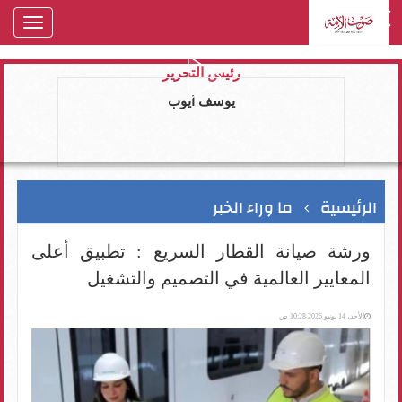
oggle
gation
رئيس التحرير
يوسف ايوب
الرئيسية
ما وراء الخبر
ورشة صيانة القطار السريع : تطبيق أعلى
المعايير العالمية في التصميم والتشغيل
الأحد، 14 يونيو 2026 10:28 ص