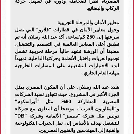
المصرية، نظراً لضخامته ودوره في تسهيل حركة
الركاب والبضائع.
معايير الأمان والمرحلة التجريبية
وحول معايير الأمان في قطارات "فلارو" التي تصل
سرعتها إلى 250 كم/ساعة، أكد عبد الله رسلان أنه تم
تطبيق أعلى المعايير العالمية في التصميم والتشغيل،
مضيفا أن الورشة تشهد حالياً مرحلة تجريبية تشمل
تجميع العربات واختبار الأنظمة وحركتها الداخلية، تمهيداً
لبدء الاختبارات التشغيلية على المسارات الخارجية
بنهاية العام الجاري.
شدد عبد الله رسلان، على أن المكون المصري يمثل
الجزء الأكبر في المشروع، حيث تتجاوز نسبة الشركات
المصرية المشاركة 90%، مثل "أوراسكوم"
و"المقاولون العرب"، موضحا أن التعاون مع شركاء
دوليين مثل شركة "سيمنز" الألمانية وشركة "DB"
للتشغيل يهدف بالأساس إلى نقل الخبرات التكنولوجية
والفنية إلى المهندسين والفنيين المصريين.