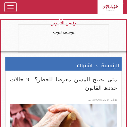
oggle
gation
رئيس التحرير
يوسف ايوب
الرئيسية
اشتباك
متى يصبح المسن معرضا للخطر؟.. 9 حالات
حددها القانون
الأحد، 14 يونيو 2026 10:50 ص