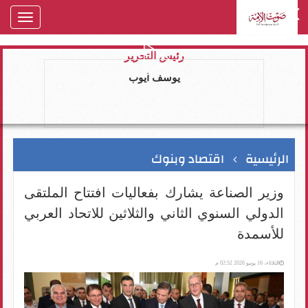
oggle
gation
رئيس التحرير
يوسف ايوب
الرئيسية
اقتصاد وبنوك
وزير الصناعة يشارك بفعاليات افتتاح الملتقى
الدولي السنوي الثاني والثلاثين للاتحاد العربي
للأسمدة
الثلاثاء، 16 يونيو 2026 02:52 م