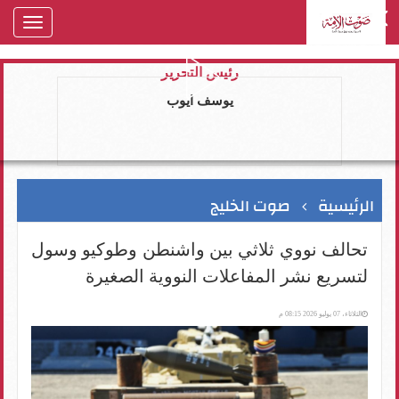
oggle
gation
رئيس التحرير
يوسف ايوب
الرئيسية
صوت الخليج
تحالف نووي ثلاثي بين واشنطن وطوكيو وسول
لتسريع نشر المفاعلات النووية الصغيرة
الثلاثاء، 07 يوليو 2026 08:15 م