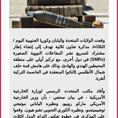
وقعت الولايات المتحدة واليابان وكوريا الجنوبية اليوم /
الثلاثاء/، مذكرة تعاون ثلاثية تهدف إلى إنشاء إطار
مشترك لتسريع نشر المفاعلات النووية الصغيرة
(SMRs) في دول أخرى، مع تركيز أولي على منطقة
المحيطين الهندي والهادئ، وذلك على هامش قمة حلف
شمال الأطلسي (الناتو) المنعقدة في العاصمة التركية
أنقرة.
وأفاد مكتب المتحدث الرسمي لوزارة الخارجية
الأمريكية - في بيان صحفي - بأن وزير الخارجية
الأمريكي ماركو روبيو، ونظيره الياباني موتيجي
توشيميتسو، ونظيره الكوري الجنوبي تشو هيون، وقعوا
على المذكرة، في خطوة تعكس التزام الدول الثلاث