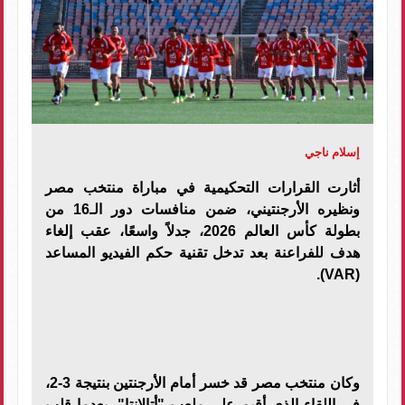
إسلام ناجي
أثارت القرارات التحكيمية في مباراة منتخب مصر
ونظيره الأرجنتيني، ضمن منافسات دور الـ16 من
بطولة كأس العالم 2026، جدلاً واسعًا، عقب إلغاء
هدف للفراعنة بعد تدخل تقنية حكم الفيديو المساعد
(VAR).
وكان منتخب مصر قد خسر أمام الأرجنتين بنتيجة 3-2،
في اللقاء الذي أقيم على ملعب "أتالانتا"، بعدما قلب