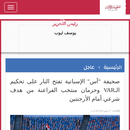
oggle
gation
رئيس التحرير
يوسف ايوب
الرئيسية
عاجل
صحيفة "آس" الإسبانية تفتح النار على تحكيم
الـVAR وحرمان منتخب الفراعنة من هدف
شرعي أمام الأرجنتين
الثلاثاء، 07 يوليو 2026 10:46 م