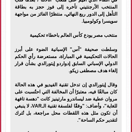
المنتخب الأرجنتيني تأخره إلى فوز حجز به بطاقة
التأهل إلى الدور ربع النهائي، منتظرًا الفائز من مواجهة
سويسرا وكولومبيا.
منتخب مصر يودع كأس العالم باخطاء تحكيمية
وسلطت صحيفة "آس" الإسبانية الضوء على أبرز
الحالات التحكيمية في المباراة، مستعرضة رأي الحكم
الدولي الإسباني السابق إدواردو إيتورالدي بشأن قرار
إلغاء هدف مصطفى زيكو.
وقال إيتورالدي إن تدخل تقنية الفيديو في هذه الحالة
كان مبالغًا فيه، معتبرًا أن المخالفة التي احتُسبت على
مروان عطية ضد ليساندرو مارتينيز كانت "دهسة تافهة
للغاية"، وأضاف: "وفقًا لفلسفة تقنية الـVAR، لا ينبغي
أن تكون مثل هذه اللقطات محل مراجعة، بل تُترك
لتقدير حكم الساحة".