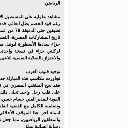
الرياضي.
مشاهد بطولية على المستطيل ال
رغم قوة الخصم بطل العالم، قدم ا
نظيفين حتى 
تاريخ المشاركات المصرية، الت
جزاء سددها الأسطورة ليونيل م
لركلتي جزاء في نسخة واحدة.
والاعتزاز بالصلابة النفسية للاعبين 
توحيد قلوب العرب
تجاوزت مكاسب هذه المباراة حدو
فقد نجح المنتخب المصري في توح
على قلب رجل واحد. تجلى ذلك 
القوية للمدير الفني حسام حسن، 
وتضامنه الكامل مع القضية الفلس
انتماء آخر. هذا الموقف الأخلا
والمعلقين الرياضيين، مما جعل 
رسالة إنسانية نبيلة.