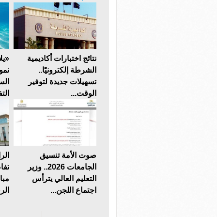
نتائج اختبارات أكاديمية
الشرطة إلكترونيًا..
نمو
تسهيلات جديدة لتوفير
الس
الوقت...
التف
صوت الأمة تنسيق
الر
الجامعات 2026.. وزير
تفا
التعليم العالي يترأس
مبا
اجتماع اللجن...
الر