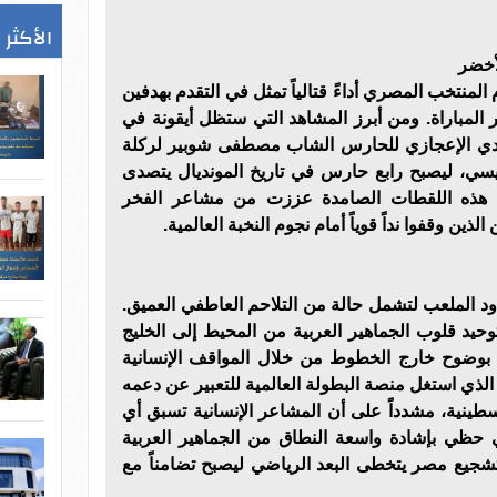
الأكثر 
أخضر
لمنتخب المصري أداءً قتالياً تمثل في التقدم بهدفين
الدقيقة 79 من عمر المباراة. ومن أبرز المشاهد التي ستظل أيقونة في
صدي الإعجازي للحارس الشاب مصطفى شوبير لركلة
يسي، ليصبح رابع حارس في تاريخ المونديال يتصدى
 هذه اللقطات الصامدة عززت من مشاعر الفخر
الذين وقفوا نداً قوياً أمام نجوم النخبة العالمية.
د الملعب لتشمل حالة من التلاحم العاطفي العميق.
يد قلوب الجماهير العربية من المحيط إلى الخليج
بوضوح خارج الخطوط من خلال المواقف الإنسانية
الذي استغل منصة البطولة العالمية للتعبير عن دعمه
طينية، مشدداً على أن المشاعر الإنسانية تسبق أي
قي حظي بإشادة واسعة النطاق من الجماهير العربية
تشجيع مصر يتخطى البعد الرياضي ليصبح تضامناً مع