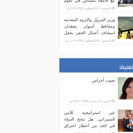
مع جامعة تكساس في علوم
الحاسب وإدارة الأعمال
الخميس، 06 أغسطس 2026 12:01 م
وزير البترول والثروة المعدنية
ومحافظ أسوان يتفقدان
استئناف أعمال الحفر بحقل
البركة في أسوان بعد توقف
الخميس، 06 أغسطس 2026 11:24 ص
منذ عام 2022
تعليقا
صوت أجراس
الإثنين، 24 ديسمبر 2018 09:27 ص
عبر استراتيجية للأمن
السيبراني.. هل تنجح الدولة
في الحد من أخطار اختراق
بنية الاتصالات؟