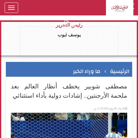
oggle
gation
رئيس التحرير
يوسف ايوب
الرئيسية
ما وراء الخبر
مصطفى شوبير يخطف أنظار العالم بعد
ملحمة الأرجنتين.. إشادات دولية بأداء استثنائي
الأربعاء، 08 يوليو 2026 11:38 ص