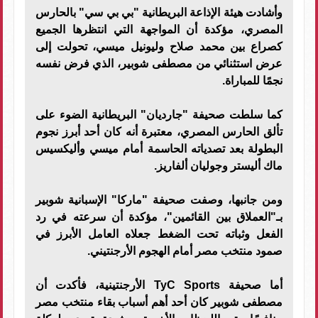
وأشادت هيئة الإذاعة البريطانية "بي بي سي" بالحارس
المصري، مؤكدة أن المواجهة التي انتظرها الجميع
كصراع بين محمد صلاح وليونيل ميسي، تحولت إلى
عرض استثنائي من مصطفى شوبير، الذي فرض نفسه
نجمًا للمباراة.
كما سلطت صحيفة "جارديان" البريطانية الضوء على
تألق الحارس المصري، معتبرة أنه كان أحد أبرز نجوم
البطولة بعد تصدياته الحاسمة أمام ميسي وأليكسيس
ماك أليستر وجوليان ألفاريز.
ومن جانبها، وصفت صحيفة "ماركا" الإسبانية شوبير
بـ"العملاق بين القائمين"، مؤكدة أن سرعته في رد
الفعل وثباته تحت الضغط جعلاه العامل الأبرز في
صمود منتخب مصر أمام الهجوم الأرجنتيني.
أما صحيفة TyC Sports الأرجنتينية، فأكدت أن
مصطفى شوبير كان أحد أهم أسباب بقاء منتخب مصر