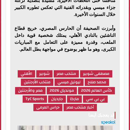
منافسًا حتى اللحظات الأخيرة، مشيدة بتصديه لركلة
جزاء ميسي وبقدراته الفنية التي تعكس تطوره الكبير
خلال السنوات الأخيرة.
وأبرزت الصحيفة أن الحارس المصري، خريج قطاع
الناشئين بالنادي الأهلي، يمتلك شخصية قوية داخل
الملعب، وقدرة مميزة على التعامل مع المباريات
الكبرى، وهو ما ظهر بوضوح في مواجهة بطل العالم.
مصطفى شوبير
منتخب مصر
شوبير
الأهلي
محمد صلاح
ليونيل ميسي
منتخب الأرجنتين
كأس العالم 2026
مونديال 2026
مصر والأرجنتين
بي بي سي
ماركا
جارديان
TyC Sports
أخبار منتخب مصر
حراس المرمى
قد يعجبك ايضا