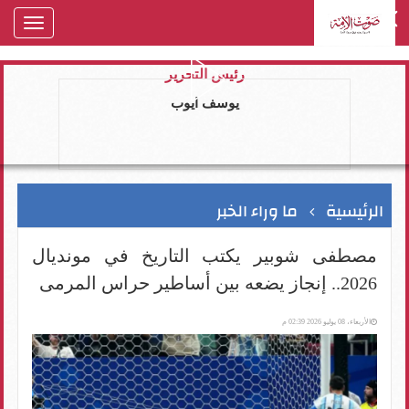
oggle
gation
رئيس التحرير
يوسف ايوب
الرئيسية
ما وراء الخبر
مصطفى شوبير يكتب التاريخ في مونديال
2026.. إنجاز يضعه بين أساطير حراس المرمى
الأربعاء، 08 يوليو 2026 02:39 م