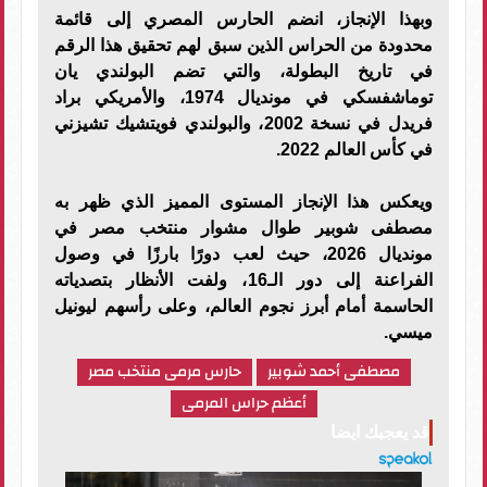
وبهذا الإنجاز، انضم الحارس المصري إلى قائمة
محدودة من الحراس الذين سبق لهم تحقيق هذا الرقم
في تاريخ البطولة، والتي تضم البولندي يان
توماشفسكي في مونديال 1974، والأمريكي براد
فريدل في نسخة 2002، والبولندي فويتشيك تشيزني
في كأس العالم 2022.
ويعكس هذا الإنجاز المستوى المميز الذي ظهر به
مصطفى شوبير طوال مشوار منتخب مصر في
مونديال 2026، حيث لعب دورًا بارزًا في وصول
الفراعنة إلى دور الـ16، ولفت الأنظار بتصدياته
الحاسمة أمام أبرز نجوم العالم، وعلى رأسهم ليونيل
ميسي.
مصطفى أحمد شوبير
حارس مرمى منتخب مصر
أعظم حراس المرمى
قد يعجبك ايضا