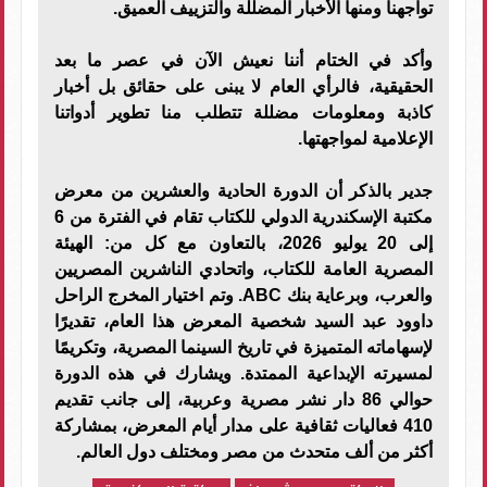
تواجهنا ومنها الأخبار المضللة والتزييف العميق.
وأكد في الختام أننا نعيش الآن في عصر ما بعد
الحقيقية، فالرأي العام لا يبنى على حقائق بل أخبار
كاذبة ومعلومات مضللة تتطلب منا تطوير أدواتنا
الإعلامية لمواجهتها.
جدير بالذكر أن الدورة الحادية والعشرين من معرض
مكتبة الإسكندرية الدولي للكتاب تقام في الفترة من 6
إلى 20 يوليو 2026، بالتعاون مع كل من: الهيئة
المصرية العامة للكتاب، واتحادي الناشرين المصريين
والعرب، وبرعاية بنك ABC. وتم اختيار المخرج الراحل
داوود عبد السيد شخصية المعرض هذا العام، تقديرًا
لإسهاماته المتميزة في تاريخ السينما المصرية، وتكريمًا
لمسيرته الإبداعية الممتدة. ويشارك في هذه الدورة
حوالي 86 دار نشر مصرية وعربية، إلى جانب تقديم
410 فعاليات ثقافية على مدار أيام المعرض، بمشاركة
أكثر من ألف متحدث من مصر ومختلف دول العالم.