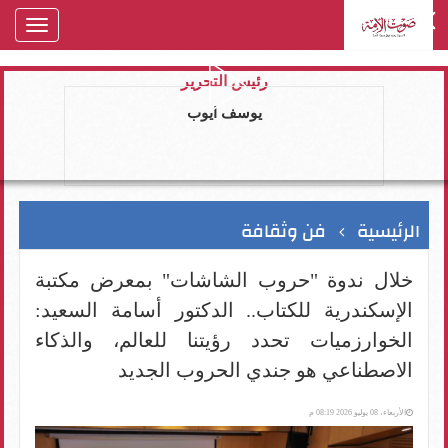
oggle
gation
رئيس التحرير
يوسف ايوب
الرئيسية
فن وثقافة
خلال ندوة "حروب الشاشات" بمعرض مكتبة
الإسكندرية للكتاب.. الدكتور أسامة السعيد:
الخوارزميات تحدد رؤيتنا للعالم، والذكاء
الاصطناعي هو جندي الحروب الجديد
الأربعاء، 08 يوليو 2026 08:19 م