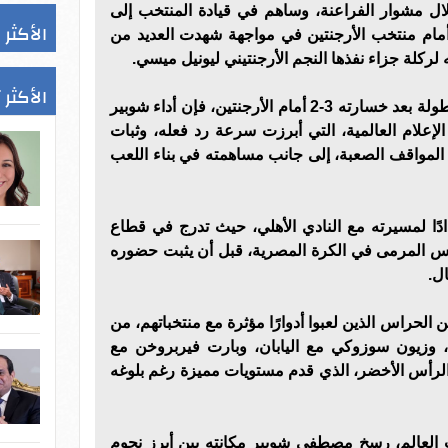
ل مشوار الفراعنة، وساهم في قيادة المنتخب إلى
الأكثر 
 تألقه أمام منتخب الأرجنتين في مواجهة شهدت العديد من
ه لركلة جزاء نفذها النجم الأرجنتيني ليونيل ميسي.
الأكثر 
ورغم خروج منتخب مصر من البطولة بعد خسارته 3-2 أمام الأرجنتين، فإن أداء شوبير
علام العالمية، التي أبرزت سرعة رد فعله، وثبات
المواقف الصعبة، إلى جانب مساهمته في بناء اللعب
دًا لمسيرته مع النادي الأهلي، حيث تدرج في قطاع
اس المرمى في الكرة المصرية، قبل أن يثبت حضوره
ل.
الحراس الذين لعبوا أدوارًا مؤثرة مع منتخباتهم، من
ي، وزيون سوزوكي مع اليابان، وبارت فيربروخن مع
الرأس الأخضر، الذي قدم مستويات مميزة رغم بلوغه
ات العالم، رسخ مصطفى شوبير مكانته بين أبرز نجوم