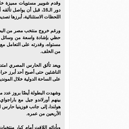
وقدم شوبير مستويات مميزة خلا
دور الـ16، قبل أن يواصل
اللحظات الاستثنائية، أبرزها تصدي
حظي بإشادة واسعة من وسائل الإ
مستواه، وقدرته على التعامل مع 
من الخلف.
ويعد تألق الحارس المصري امتدا
الناشئين حتى أصبح أحد أبرز حر
على الساحة الدولية خلال المونديا
وشهدت البطولة أيضًا بروز عدد من 
بينهم أورلاندو جيل مع باراجوا
هولندا، إلى جانب فوزينيا حارس 
الأربعين من عمره.
وبأدائه اللافت أمام كبار منتخب