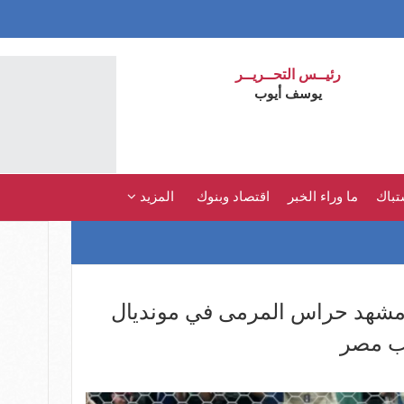
رئيــس التحــريــر
يوسف أيوب
تباك
ما وراء الخبر
اقتصاد وبنوك
المزيد
شهد حراس المرمى في مونديال