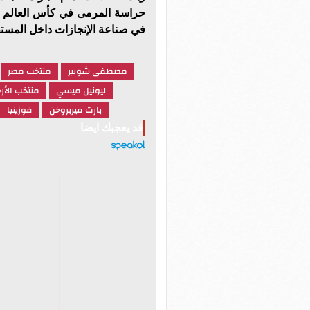
في صناعة الإنجازات داخل المست
مصطفى شوبير
منتخب مصر
ليونيل ميسي
منتخب الأرج
بارت فيربروخن
فوزينيا
قد يعجبك ايضا