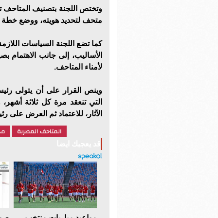
وتختص اللجنة بتصنيف المتاحف تصن
متحف لتحديد هويته، ووضع خطة لإع
كما تضع اللجنة السياسات اللازم
الأساليب، إلى جانب الاهتمام بص
لأمناء المتاحف.
وينص القرار على أن يتولى رئيس 
التي تنعقد مرة كل ثلاثة أشهر، و
الآثار، للاعتماد ثم العرض على ر
المتاحف المصرية
مج
قد يعجبك ايضا
مواعيد مباريات منتخب
صوت