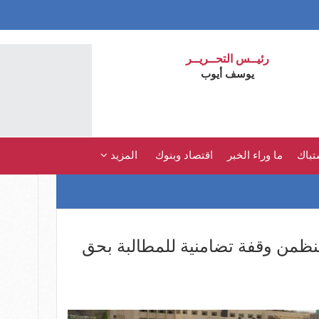
رئيــس التحــريــر
يوسف أيوب
تباك
ما وراء الخبر
اقتصاد وبنوك
المزيد
ينظمن وقفة تضامنية للمطالبة بحق