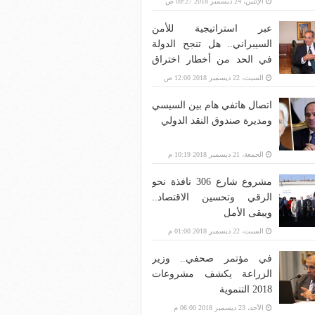
الإثنين، 24 ديسمبر 2018 09:27 ص
عبر استراتيجية للأمن
السيبراني.. هل تنجح الدولة
في الحد من أخطار اختراق
بنية الاتصالات؟
السبت، 22 ديسمبر 2018 12:00 ص
اتصال هاتفي هام بين السيسي
ومديرة صندوق النقد الدولي
الجمعة، 21 ديسمبر 2018 10:19 م
مشروع شارع 306 نافذة نحو
الرقي وتحسين الاقتصاد..
ويبقى الأمل
السبت، 22 ديسمبر 2018 01:00 م
في مؤتمر صحفي.. وزير
الزراعة يكشف مشروعات
2018 التنموية
الأحد، 23 ديسمبر 2018 06:00 م