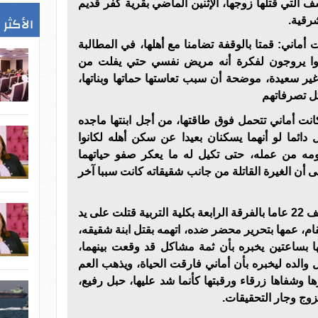
ف التي قتلها زوجها، اﻹثنين الماضي بقرية كفر قديم
الأكثر 
شرقية.
ماني: قمتا بالوقفة تضامنا مع أهلها، في المطالبة
ازالوا يروجون لفكرة أنه مريض نفسي حتي يفلت من
ا غير سعيدة، موضحة أن سبب تعاستها حماتها وبناتها،
ل تصرفاتهم
كانت أماني تتحمل فوق طاقتها، من أجل ابنتها ماجده
دائما لو أنهما يسكنان بعيدا عن سكن أهله لكانوا
ومه من عمله، حتى تكيل له ما يعكر صفو حياتهما
 أن الغيرة القاتلة من جانب شقيقاته كانت سببا آخر
يذكر أن الطالبة أماني فوزي يوسف 22 عاما بالفرقة الرابعة بكلية التربية قتلت على يد
ام، عمها بتحرير محضر ضده، اتهمه بقتل ابنة شقيقه،
ها بساعتين يخبره بأن ثمة مشاكل قد وقعت بينهما،
والده ليخبره بأن أماني فارقت الحياة، ويذهب العم
ا وشفاها زرقاء ورقبتها كأنما شد عليها، حبل رفيع،
وج وجار التحقيقات.