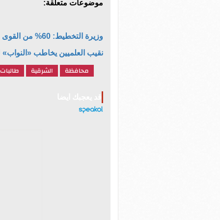
موضوعات متعلقة:
وزيرة التخطيط: 60% من القوى العاملة شباب وهناك فرص عمل لا تليق بهم
نقيب العلميين يخاطب «النواب» 
محافظة
الشرقية
طالبات
قد يعجبك ايضا