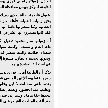
العادل لزميلتهن أماني فوزي يوس
التابعة، لمركز بلبيس محافظة ال
وتقول فاطمة صالح إحدى زميلات أ
بحق زميلتنا القتيلة، فأهله م
العقاب، وكنا نشعر بها دائما أنه
فقد كانوا يضمرون لها الشر في ك
أما زميلتها منار محمود فتقول: 
ذات العام والنصف، وكانت تقول 
سعداء، فكانت والدته تنتظر قد
ويحولها لجحيم ﻻ يطاق، مشيرة إلى
في استحالة العشرة بينهما.
زوجها خنقا يوم اﻹثنين الماضي فق
بعدما تلقى منه اتصالا قبل وفات
ويطلب منه الحضور، وبعدها إتصل 
ليجدها جثة هامة، ويدها إلى صدره
وقد ألقت المباحث القبض على الز