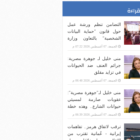
قراءة
التضامن تنظم ورشة عمل
حول قانون "حماية البيانات
الشخصية" بالتعاون وزارة
الاتصالات وتكنولوجيا
الجمعة، 07 أغسطس 2026 07:22 م
المعلومات
منى خليل لـ جوهرة مصرية:
جرائم العنف ضد الحيوانات
في تزايد مقلق
الجمعة، 07 أغسطس 2026 06:48 م
منى خليل لـ"جوهرة مصرية":
عقوبات صارمة لمسيئي
حيوانات الشارع.. وهذه خطة
الدولة
الجمعة، 07 أغسطس 2026 06:39 م
ترقب لاتفاق هرمز.. تفاهمات
إيرانية - عُمانية تقترب من