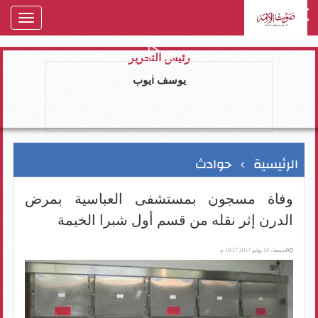
oggle
gation
رئيس التحرير
يوسف ايوب
الرئيسية
حوادث
وفاة مسجون بمستشفى العباسية بمرض
الدرن إثر نقله من قسم أول شبرا الخيمة
الجمعة، 14 يوليو 2017 10:17 م