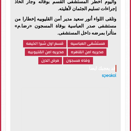
واليوم أخطر المستشفى القسم بوفاته وجار اتخاذ
إجراءات تسليم الجثمان لأهليته.
وتلقى اللواء أنور سعيد مدير أمن القليوبيه إخطارا من
مستشفى صدر العباسية بوفاة المسجون «رضا.م»
متأثرا بمرضه داخل المستشفى.
مستشفى العباسيه
قسم اول شبرا الخيمه
مديريه امن القاهره
مديريه امن القليوبيه
وفاه مسجون
مرض الدرن
قد يعجبك ايضا