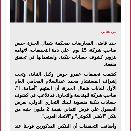
مى عنانى
جدد قاضى المعارضات بمحكمة شمال الجيزة حبس
صاحب شركة، 15 يوم علي ذمة التحقيقات، لاتهامه
بتزوير كشوف حسابات بنكية، واستعمالها في تحقيق
منفعة.
كشفت تحقيقات عمرو حوس وكيل النيابة، وتحت
إشراف المستشار محمد عبدالسلام المحامي العام
الأول لنيابات شمال الجيزة، أن المتهم "أسامة. ا"،
صاحب شركة للهندسة والتجارة، قد تلاعب في كشوف
حسابات بنكية منسوبة للبنك التجاري الدولي، بغرض
الحصول علي قرض ائتماني بقيمة 2 مليون جنيه من
بنكي "الاهلي الكويتي" و"الاتحاد العربي".
وأضافت التحقيقات أن البنكين المذكورين فوجئا عند