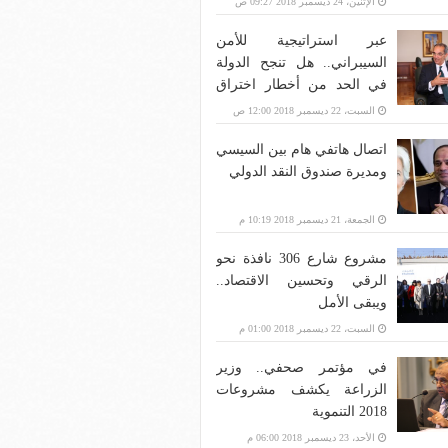
الإثنين، 24 ديسمبر 2018 09:27 ص
عبر استراتيجية للأمن
السيبراني.. هل تنجح الدولة
في الحد من أخطار اختراق
بنية الاتصالات؟
السبت، 22 ديسمبر 2018 12:00 ص
اتصال هاتفي هام بين السيسي
ومديرة صندوق النقد الدولي
الجمعة، 21 ديسمبر 2018 10:19 م
مشروع شارع 306 نافذة نحو
الرقي وتحسين الاقتصاد..
ويبقى الأمل
السبت، 22 ديسمبر 2018 01:00 م
في مؤتمر صحفي.. وزير
الزراعة يكشف مشروعات
2018 التنموية
الأحد، 23 ديسمبر 2018 06:00 م