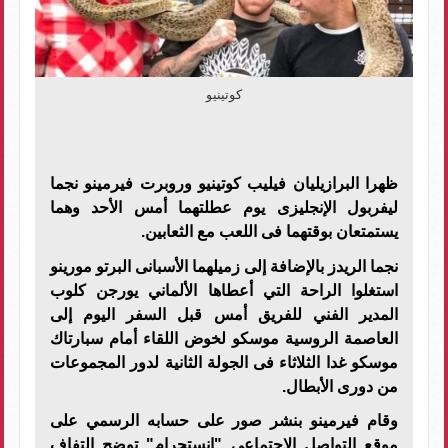
كوتينيو
ظهرا البرازيليان فيليب كوتينيو وروبرت فيرمينو نجما
ليفربول الإنجليزى يوم عطلتهما أمس الأحد وهما
يستمتعان بوقتهما فى اللعب مع الثعابين.
نجما الريدز بالإضافة إلى زميلهما الأسبانى البرتو مورينو
استغلوا الراحة التي أعطاها الألماني يورجن كلوب
المدير الفني للفريق أمس قبل السفر اليوم إلى
العاصمة الروسية موسكو لخوض اللقاء أمام سبارتاك
موسكو غدا الثلاثاء فى الجولة الثانية لدور المجموعات
من دورى الأبطال.
وقام فيرمينو بنشر صور على حسابه الرسمي على
موقع التواصل الاجتماعي "انستجرام" توضح التفاف