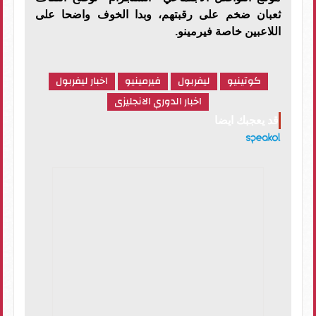
ثعبان ضخم على رقبتهم، وبدا الخوف واضحا على
اللاعبين خاصة فيرمينو.
كوتينيو
ليفربول
فيرمينيو
اخبار ليفربول
اخبار الدوري الانجليزى
قد يعجبك ايضا