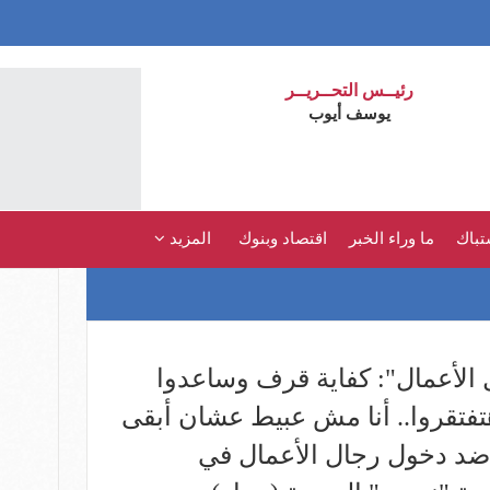
رئيــس التحــريــر
يوسف أيوب
تباك
ما وراء الخبر
اقتصاد وبنوك
المزيد
الأعمال": كفاية قرف وساعدوا
تفتقروا.. أنا مش عبيط عشان أبقى
ا ضد دخول رجال الأعمال في