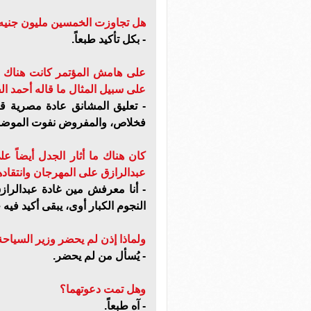
هل تجاوزت الخمسين مليون جنيه
- بكل تأكيد طبعاً.
على هامش المؤتمر كانت هناك مش
على سبيل المثال ما قاله أحمد ال
- تعليق المشانق عادة مصرية قدي
فخلاص، والمفروض نفوت الموضو
كان هناك ما أثار الجدل أيضاً 
عبدالرازق على المهرجان وانتقاده
- أنا معرفش مين غادة عبدالرازق
النجوم الكبار أوى، يبقى أكيد في
ولماذا إذن لم يحضر وزير السياحة 
- يُسأل من لم يحضر.
وهل تمت دعوتهما؟
- آه طبعاً.