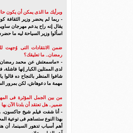
وبرأيك ما الذى يمكن أن يكون ح
- ربما لم يحضر وزير الثقافة كو
يقال إنه راح يدعم مهرجان ساوير
اسألوا وزير السياحة ليه ما حض
ضمن الانتقادات التى وُجهت 
رمضان.. ما تعليقك؟
- «ماسمعتش عن محمد رمضان، و
لدى الممثلين الكبار إنها فاشلة، 
شافوا المنظر بالنجاح ده قالوا ي
مهمة ما دعوهاش، لكن بمرور الس
من بين الجمل المؤثرة فى المهرج
ضمير.. هل تعتقد أن بلدنا الآن به
- أنا شفت فيلم شيخ جاكسون، وأر
بهذا النوع ستساهم فى توعية المج
أهم أسباب تدهور السينما، أن هن