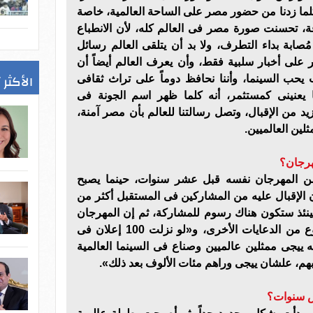
 كلما زدنا من حضور مصر على الساحة العالمية، خاصة
افة، تحسنت صورة مصر فى العالم كله، لأن الانطباع
مُصابة بداء التطرف، ولا بد أن يتلقى العالم رسائل
 على أخبار سلبية فقط، وأن يعرف العالم أيضاً أن
الأكثر 
 يحب السينما، وأننا نحافظ دوماً على تراث ثقافى
ا يعنينى كمستثمر، أنه كلما ظهر اسم الجونة فى
زيد من الإقبال، وتصل رسالتنا للعالم بأن مصر آمنة،
ين العالميين.
هرجان؟
يا من المهرجان نفسه قبل عشر سنوات، حينما يصبح
 الإقبال عليه من المشاركين فى المستقبل أكثر من
ينئذ ستكون هناك رسوم للمشاركة، ثم إن المهرجان
نوع من الدعاية لا يضاهيها أى نوع من الدعايات الأخرى، و«لو نزلت 100 إعلان فى
ييجى ممثلين عالميين وصناع فى السينما العالمية
ابهم، علشان ييجى وراهم مئات الألوف بعد ذلك».
س سنوات؟