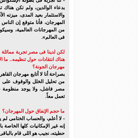
- لنا تجربة فى بطولة الإسكواش
بدعاء الوالدين، ولم تكن هناك ت
والاستثمار بعيد المدى، ميزته 
المهرجان، فأنا متوقع إن النا
من المهرجانات العالمية، وسيك
فى العالم».
لكن لدينا فى مصر تجربة مماثلة ل
هناك انتقادات حول تنظيمه.. ما 
مهرجان الجونة؟
بصراحة أنا لا أتابع مهرجان القاه
من تحليل الخلل والوقوف على عل
مصر فاشل، ولا يوجد منظومة ع
تعمل معاً.
ما حجم الإنفاق حول المهرجان؟
- لا أعلم، والحساب الختامى لم 
إنه غير الإمكانيات كلها الخاصة ب
حطيته، نجيب هو اللى قام بالباقى 