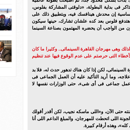
، بدأت بشكل محدود جداً، ثم أصبحت بطولة عالمية
ذاكر فى بداية البطولة، «دلوقتى المشاركة بفلوس،
الأساسية إن محدش هينافسك فيه، وبتطبيق ذلك على
س هتدفع فلوس بعد كده علشان تشارك، حينها سيكون
ون من الواجب أن يحضره المهتمون بصناعة السينما
ذلك وهى مهرجان القاهرة السينمائى.. وكثيرا ما كان
الأخطاء التى حرصتم على عدم الوقوع فيها عند تنظيم
رة السينمائى، لكن إذا كان هناك تدهور حدث له، فلا بد
اجه، وما أريد التأكيد عليه أن العمل الجماعى فى
مل جماعى فى أى شىء، حتى الوزارات نفسها لا
ينته حتى الآن، و«اللى ماسكه نجيب، لكن أقدر أقولك
الجونة اللى اتحطت للمهرجان، والمبلغ الداعم اللى أنا
كله»، وهذه أرقام كبيرة.