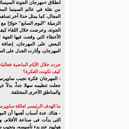
انطلاق «مهرجان الجونة السينمائ
من نقلة في عالم السينما المص
المجال، كما يمثل حدثا آخر تسا
الزميلة "اليوم السابع" حوارًا
الجونة، وعرضت خلال اللقاء كيف
الأخطاء التي وقعت فيها الجهة
البعض على المهرجان، إضافة 
المهرجان، وأثارت الجدل على الس
جرت خلال الأيام الماضية فعاليا
كيف تكونت الفكرة؟
- المهرجان فكرة نجيب ساويرس،
جعلت تنظيمه سهلا جداً، بدلاً ع
والمناطق الأخرى المختلفة.
ما الهدف الرئيسى لعائلة ساويرس
- هناك عدة أسباب أهمها أن المه
التى بدأت فى صناعة الأفلام،
هوليود عند بدء تأسيسه، ونجيب س