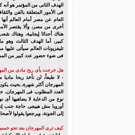
الهدف الثانى من المؤتمر هو أنه
فى الأمور المتعلقة بالفن والثق
العام عن مصر أمام العالم أنها 
أخرى من مصر، وألا يقتصر الأمر
هناك أحداثا إيجابية، وهناك شعب
كبير، أما الهدف الثالث وهو م
تليفزيونات العالم سيأتى عليها م
فى ضوء حضور عدد كبير من الممثل
هل خرجت بأى ربح مادى من الم
- لا طبعاً، لن نأخذ ربحا ماد
المهرجان أكثر شهرة، بحيث يكون
العدد المطلوب فى المهرجان، ح
أوروبا مش هييجى حاجة جنب إنه 
إلى الجونة، ويرجعوا يقولوا لأصح
كيف ترى المهرجان بعد نحو خم