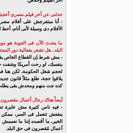
آخر الفيلم وخلاص.
حدثنى عن آخر فيلم مصرى أعجب
- أنا مبتفرجش على أفلام مصرى
الأفلام دى وسيلة لأنى أنام، أحط ا
ما يحدث الآن فى الجونة هو د
البلد.. هل تشعر بفعالية دور المجت
- مش شرط إن القطاع الخاص يقف
بنفسك، لو رحت أمريكا وشفت حج
لحجم شغل الحكومة، لكن هنا فى
يلاقوا حجة، طلع مثلاً قانون جد
كده جت منهم ومحدش بقى يطلب 
أيضاً هناك رجال أعمال مقصرون 
- فيه ناس كتيرة مش عايزة ت
ينفعش تتعمل فى السر، ممكن ج
الخير، ما أقصده إننا ما نعممش 
أعمال مُقصرون فى حق البلد.