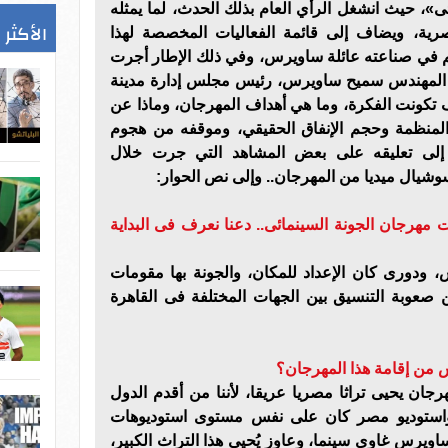
ى»، حيث انشغل الرأي العام بذلك الحدث، لما يمثله
الأكثر 
رية، ويضاف إلى قائمة الفعاليات المخصصة لهذا
هم في صناعته عائلة ساويرس، وفي ذلك الإطار أجرت
 مع المهندس سميح ساويرس، رئيس مجلس إدارة مدينة
 تكونت الفكرة، وما هي أهداف المهرجان، وماذا عن
 المنظمة وحجم الإنفاق الحقيقي، وموقفه من هجوم
إلى تعليقه على بعض المشاهد التي جرت خلال
وشيال ميديا من المهرجان.. وإلى نص الحوار:
ت مهرجان الجونة السينمائى.. دعنا نعرف فى البداية
 ودورى كان الإعداد للمكان، والجونة بها مقومات
ن صعوبة التنسيق بين الجهات المختلفة فى القاهرة
 من إقامة هذا المهرجان؟
رجان يحيى تراثا مصريا عريقا، لأننا من أقدم الدول
 واستوديو مصر كان على نفس مستوى استوديوهات
اويرس غاوى سينما، وعاوز يُحيى هذا التراث الكبير،