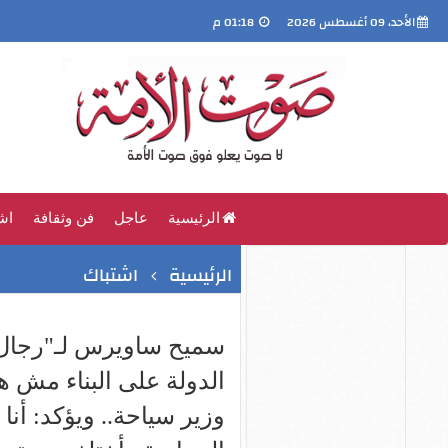
الأحد، 09 أغسطس 2026
01:18 م
الرئيسية
عاجل
فن وثقافة
اش
الرئيسية
اشتباك
سميح ساويرس لـ"رجال 
الدولة على البناء مش ه
وزير سياحة.. ويؤكد: أن