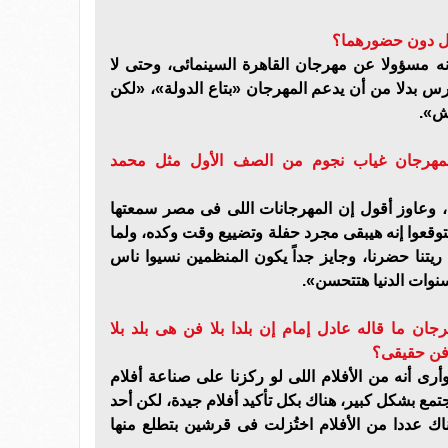
ال دون حضورهما؟
نه مسؤولا عن مهرجان القاهرة السينمائى، وحتى لا
س بدلا من أن يدعم المهرجان «بتاع الدولة»، «لكن
رش».
للمهرجان غياب نجوم من الصف الأول مثل محمد
عاوز أقول إن المهرجانات اللى فى مصر سمعتها
فتوقعوا إنه هيبقى مجرد حفلة وتضييع وقت وكده، ولما
ا ريتنا حضرنا، وجايز جداً يكون المنظمين نسيوا ناس
نوات الدنيا هتتحسن».
ان ما قاله عادل إمام إن بلدا بلا فن هى بلد بلا
ا فن حقيقى؟
ى أنه من الأفلام اللى لو ركزنا على صناعة أفلام
تمع بشكل كبير، هناك بكل تأكيد أفلام جيدة، لكن أحد
اك عددا من الأفلام اختُزلت فى قرشين بتطلع منها