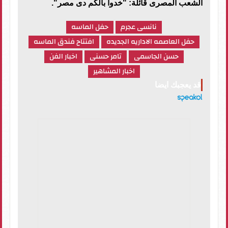
الشعب المصرى قائلة: "خدوا بالكم دى مصر".
نانسى عجرم
حفل الماسه
حفل العاصمه الاداريه الجديده
افتتاح فندق الماسه
حسن الجاسمى
تامر حسنى
اخبار الفن
اخبار المشاهير
قد يعجبك ايضا