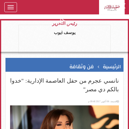
oggle
gation
رئيس التحرير
يوسف ايوب
الرئيسية
فن وثقافة
نانسي عجرم من حفل العاصمة الإدارية: "خدوا
بالكم دي مصر"
الجمعة، 06 أكتوبر 2017 09:48 م