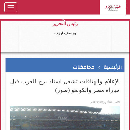
oggle
gation
رئيس التحرير
يوسف ايوب
الرئيسية
محافظات
الإعلام والهتافات تشعل استاد برج العرب قبل
مباراة مصر والكونغو (صور)
الأحد، 08 أكتوبر 2017 04:24 م