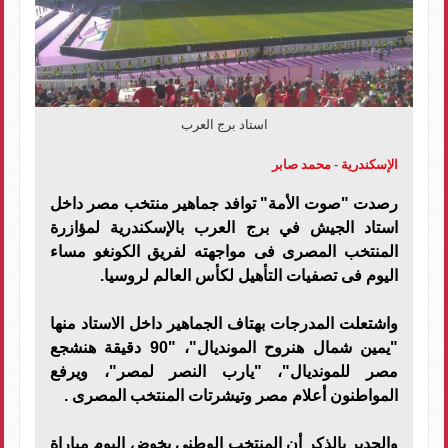
استاد برج العرب
الإسكندرية - محمد صابر
رصدت "صوت الأمة" توافد جماهير منتخب مصر داخل
استاد الجيش في برج العرب بالإسكندرية لمؤازرة
المنتخب المصرى فى مواجهته لفريق الكونغو مساء
اليوم فى تصفيات التأهيل لكأس العالم لروسيا.
واشتعلت المدرجات بهتاف الجماهير داخل الاستاد منها
"يمين شمال هنروح المونديال"، "90 دقيقة هنشجع
مصر للمونديال"، "يارب النصر لمصر"، ويرفع
المواطنون أعلام مصر وتيشرتات المنتخب المصرى .
والجدير بالذكر أن المنتخب الوطني يخوض اليوم مباراة