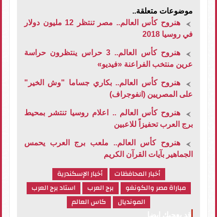
موضوعات متعلقة..
هنروح كأس العالم.. مصر تنتظر 12 مليون دولار
في روسيا 2018
هنروح كأس العالم.. 3 حراس ينتظرون حراسة
عرين منتخب الفراعنة «فيديو»
هنروح كأس العالم.. بكاري جساما "وش الخير"
على المصريين (انفوجراف)
هنروح كأس العالم .. اعلام روسيا تنتشر بمحيط
برج العرب تحفيزاً للاعبين
هنروح كأس العالم.. ملعب برج العرب يحمس
الجماهير بآيات القرآن الكريم
أخبار المحافظات
أخبار الإسكندرية
مباراة مصر والكونغو
برج العرب
استاد برج العرب
المونديال
كاس العالم
قد يعجبك ايضا