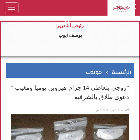
oggle
gation
رئيس التحرير
يوسف ايوب
الرئيسية
حوادث
"زوجى يتعاطى 14 جرام هيروين يوميا ومغيب "
دعوى طلاق بالشرقية
الأحد، 15 أكتوبر 2017 08:00 ص