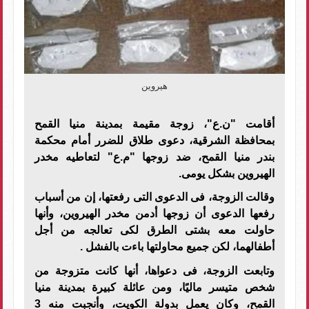
هيروين
أقامت "ن.ع"، زوجة مقيمة بمدينة منيا القمح
بمحافظة الشرقية، دعوى طلاق للضرر أمام محكمة
بندر منيا القمح، ضد زوجها "م.ع" لتعاطيه مخدر
الهيروين بشكل يومى
.
وقالت الزوجة، فى الدعوى التى رفعتها، إن من أسباب
رفعها الدعوى أن زوجها أدمن مخدر الهيروين، وأنها
حاولت معه بشتى الطرق لكى تعالجه من أجل
أطفالهما، لكن جميع محاولتها باءت بالفشل
.
وتابعت الزوجة، فى دعواها، أنها كانت متزوجة من
شخص متيسر ماليًا، ومن عائلة كبيرة بمدينة منيا
القمح، وكان يعمل بدولة الكويت، وأنجبت منه 3