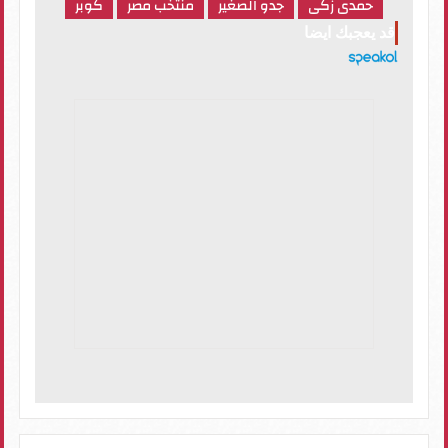
حمدى زكى
جدو الصغير
منتخب مصر
كوبر
قد يعجبك ايضا