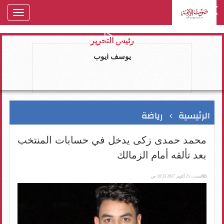
oggle
gation
رئيس التحرير
يوسف ايوب
الرئيسية
رياضة
محمد حمدى زكى يدخل في حسابات المنتخب
بعد تألقه أمام الزمالك
السبت، 21 أكتوبر 2017 10:33 ص