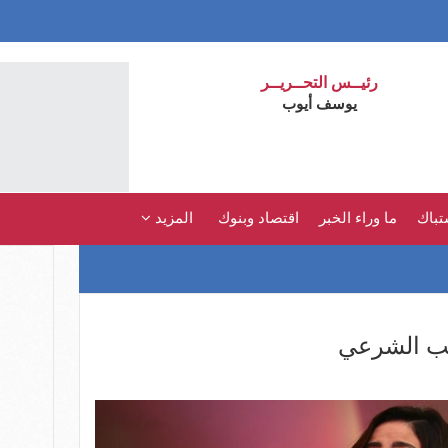
رئيــس التحــريــر
يوسف أيوب
تباك
ما وراء الخبر
اقتصاد وبنوك
المزيد
ب الشرعي