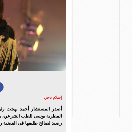
إسلام ناجي
أصدر المستشار أحمد بهجت رئيس 
المطربة بوسى للطب الشرعي، وذل
رصيد لصالح طليقها فى القضية رقم 2890 جنح الن