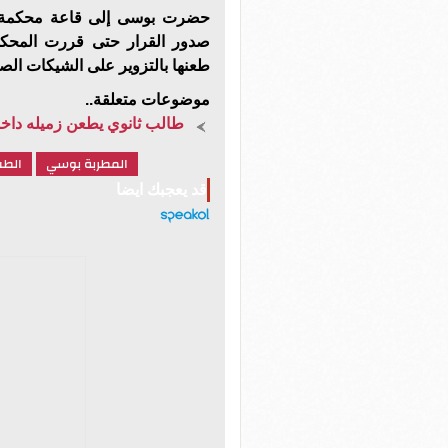
حضرت بوسى إلى قاعة محكمة جن
صدور القرار حتى قررت المحكم
طعنها بالتزوير على الشيكات الص
موضوعات متعلقة..
طالب ثانوي يطعن زميله داخل
المطربة بوسي
الطب
قد يعجبك ايضا