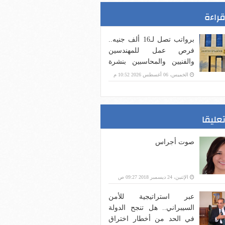
قراءة
برواتب تصل لـ16 ألف جنيه..
فرص عمل للمهندسين
والفنيين والمحاسبين بنشرة
وزارة العمل
الخميس، 06 أغسطس 2026 10:52 م
تعليقا
صوت أجراس
الإثنين، 24 ديسمبر 2018 09:27 ص
عبر استراتيجية للأمن
السيبراني.. هل تنجح الدولة
في الحد من أخطار اختراق