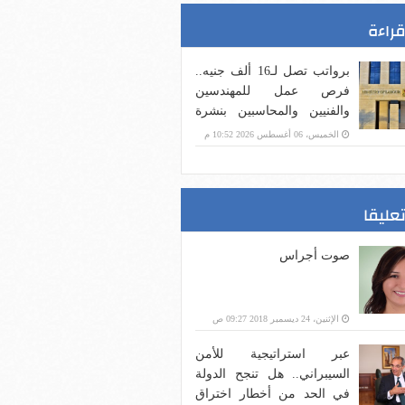
قراءة
برواتب تصل لـ16 ألف جنيه..
فرص عمل للمهندسين
والفنيين والمحاسبين بنشرة
وزارة العمل
الخميس، 06 أغسطس 2026 10:52 م
تعليقا
صوت أجراس
الإثنين، 24 ديسمبر 2018 09:27 ص
عبر استراتيجية للأمن
السيبراني.. هل تنجح الدولة
في الحد من أخطار اختراق