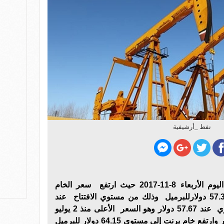
نفط _أرشيفية
واصلت اسعار النفط الأرتفاع اليوم الأربعاء 8-11-2017 حيث ارتفع سعر الخام
الأمريكي ليصل إلى مستوي 57.35 دولارللبرميل وذلك من مستوي الافتتاح عند
57.25دولار ،وسجل أعلى مستوي عند 57.67 دولار وهو السعر الأعلى منذ 2 يوليو
2015، وأدنى مستوي 57.15 دولار وارتفع خام برنت إلى مستوي 64.15 دولار للبرميل