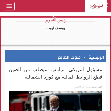
oggle
gation
رئيس التحرير
يوسف ايوب
الرئيسية
صوت العالم
مسؤول أمريكي: ترامب سيطلب من الصين
قطع الروابط المالية مع كوريا الشمالية
الأربعاء، 08 نوفمبر 2017 09:58 ص