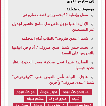
إلى مدارس آخرى.
موضوعات متعلقة..
مقتل وإصابة 62 بحمص إثر قصف صاروخي
الإدارية العليا تؤجل طعن نقل سامح عاشور لجدول
غير المشتغلين
شيما "عندي ظروف" بالنقاب أمام المحكمة
تجديد حبس شيما عندي ظروف 7 أيام في اتهامها
بالتحريض على الفسق
المطربة شيما تصل محكمة مصر الجديدة لنظر
تجديد حبسها
عاجل.. النيابة تأمر بالقبض على "كوفرهرجى"
شيما "عندى ظروف" وآخرين
اخبا رالحوادث اليوم
اخبا رالحواث
حوادث اليوم
شيما
عندي ظروف
هشام جنينه
تجارة المخدرات
شبكة دعارة
الجيزة
مستريحة