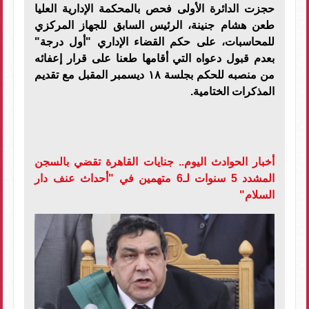
حجزت الدائرة الأولى فحص بالمحكمة الإدارية العليا
طعن هشام جنينة، الرئيس السابق للجهاز المركزي
للمحاسبات، على حكم القضاء الإداري "أول درجة"
بعدم قبول دعواه التي أقامها طعنا على قرار إعفائه
من منصبه للحكم بجلسة ١٨ ديسمبر المقبل مع تقديم
المذكرات الختامية.
أخبار الحوادث اليوم.. جنايات القاهرة تقضي بالسجن
المشدد 5 سنوات لـ6 متهمين في "أحداث عنف دار
السلام"