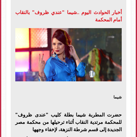
أخبار الحوادث اليوم ..شيما "عندي ظروف" بالنقاب
أمام المحكمة
شيما
حضرت المطربة شيما بطلة كليب "عندى ظروف"
للمحكمة مرتدية النقاب أثناء ترحيلها من محكمة مصر
الجديدة إلى قسم شرطة النزهة، لإخفاء وجهها