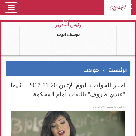
oggle
gation
رئيس التحرير
يوسف ايوب
الرئيسية
حوادث
أخبار الحوادث اليوم الإثنين 20-11-2017.. شيما
"عندي ظروف" بالنقاب أمام المحكمة
الإثنين، 20 نوفمبر 2017 01:25 م