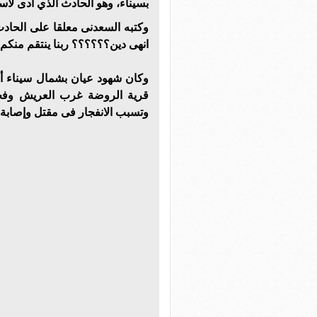
بسيناء، وهو الحادث الذي أدى لاستشهاد 200 شخص وإصابة 155 شخص
وكتبه السعدنى معلقا على الحا
انهى دين؟؟؟؟؟؟ ربنا ينتقم منكم يا 
وكان شهود عيان بشمال سيناء أفا
قرية الروضة غرب العريش وفجرو
وتسبب الانفجار فى مقتل وإصابة 