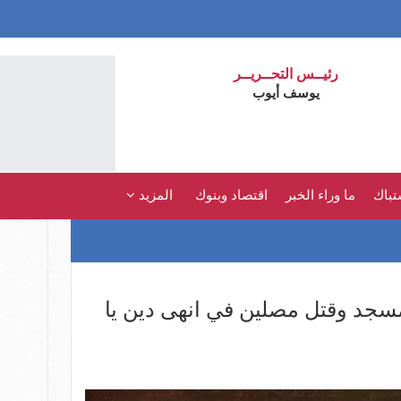
رئيــس التحــريــر
يوسف أيوب
تباك
ما وراء الخبر
اقتصاد وبنوك
المزيد
سجد وقتل مصلين في انهى دين يا