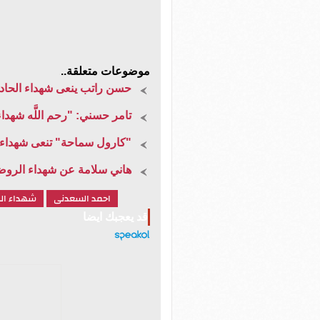
موضوعات متعلقة..
حسن راتب ينعى شهداء الحادث
تامر حسني: "رحم اللَّه شهدا
"كارول سماحة" تنعى شهداء
هاني سلامة عن شهداء الروضة
احمد السعدنى
شهداء ال
قد يعجبك ايضا