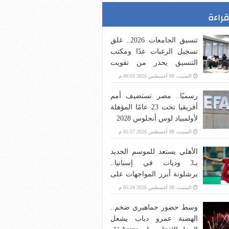
قراءة
تنسيق الجامعات 2026.. غلق
تسجيل الرغبات غدًا ومكتب
التنسيق يحذر من تفويت
الموعد
السبت، 08 أغسطس 2026 06:03 م
رسميًا.. مصر تستضيف أمم
أفريقيا تحت 23 عامًا المؤهلة
لأولمبياد لوس أنجلوس 2028
السبت، 08 أغسطس 2026 05:57 م
الأهلي يستعد للموسم الجديد
بـ3 وديات في إسبانيا..
برشلونة أبرز المواجهات على
ملعب كامب نو
السبت، 08 أغسطس 2026 05:24 م
وسط حضور جماهيري ضخم..
الهضبة عمرو دياب يشعل