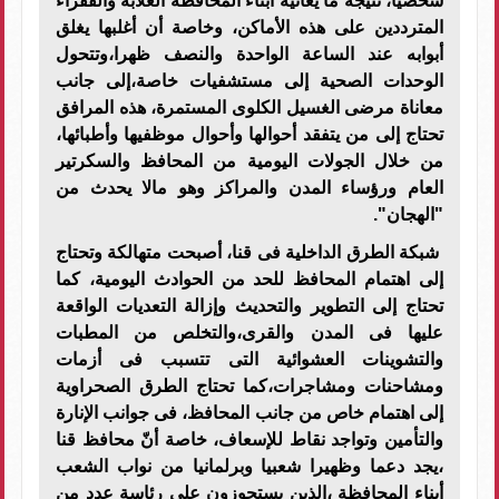
شخصيا، نتيجة ما يعانيه أبناء المحافظة الغلابة والفقراء
المترددين على هذه الأماكن، وخاصة أن أغلبها يغلق
أبوابه عند الساعة الواحدة والنصف ظهرا،وتتحول
الوحدات الصحية إلى مستشفيات خاصة،إلى جانب
معاناة مرضى الغسيل الكلوى المستمرة، هذه المرافق
تحتاج إلى من يتفقد أحوالها وأحوال موظفيها وأطبائها،
من خلال الجولات اليومية من المحافظ والسكرتير
العام ورؤساء المدن والمراكز وهو مالا يحدث من
"الهجان".
شبكة الطرق الداخلية فى قنا، أصبحت متهالكة وتحتاج
إلى اهتمام المحافظ للحد من الحوادث اليومية، كما
تحتاج إلى التطوير والتحديث وإزالة التعديات الواقعة
عليها فى المدن والقرى،والتخلص من المطبات
والتشوينات العشوائية التى تتسبب فى أزمات
ومشاحنات ومشاجرات،كما تحتاج الطرق الصحراوية
إلى اهتمام خاص من جانب المحافظ، فى جوانب الإنارة
والتأمين وتواجد نقاط للإسعاف، خاصة أنّ محافظ قنا
،يجد دعما وظهيرا شعبيا وبرلمانيا من نواب الشعب
أبناء المحافظة ،الذين يستحوزون على رئاسة عدد من