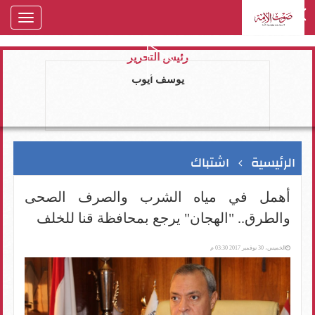
oggle
gation
رئيس التحرير
يوسف ايوب
الرئيسية
اشتباك
أهمل في مياه الشرب والصرف الصحى
والطرق.. "الهجان" يرجع بمحافظة قنا للخلف
الخميس، 30 نوفمبر 2017 03:30 م