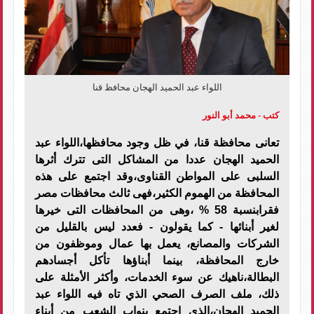
اللواء عبد الحميد الهجان محافظ قنا
كتب - محمد أبو النور
تعانى محافظة قنا، في ظل وجود محافظها،اللواء عبد
الحميد الهجان عددا من المشاكل التى تترك أثرها
السلبى على المواطن القناوى،وقد اجتمع على هذه
المحافظة من الهموم الكثير،فهى ثالث محافظات مصر
فقرابنسبة 58 % ،وهى من المحافظات التى خيرها
لغير أبنائها - كما يقولون - فعدد ليس بالقليل من
الشركات والمصانع، يعمل بها عمال وموظفون من
خارج المحافظة، بينما أبناؤها تأكل أجسادهم
البطالة،ناهيك عن سوء الخدمات، وأكثر الأمثلة على
ذلك، ملف الصرف الصحي الذي تاه فيه اللواء عبد
الحميد الهجان،الذى اجتمع بنواب الشعب من أبناء