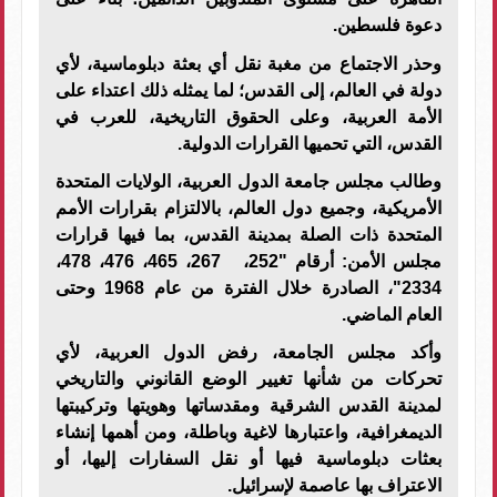
دعوة فلسطين.
وحذر الاجتماع من مغبة نقل أي بعثة دبلوماسية، لأي
دولة في العالم، إلى القدس؛ لما يمثله ذلك اعتداء على
الأمة العربية، وعلى الحقوق التاريخية، للعرب في
القدس، التي تحميها القرارات الدولية.
وطالب مجلس جامعة الدول العربية، الولايات المتحدة
الأمريكية، وجميع دول العالم، بالالتزام بقرارات الأمم
المتحدة ذات الصلة بمدينة القدس، بما فيها قرارات
مجلس الأمن: أرقام "252، 267، 465، 476، 478،
2334"، الصادرة خلال الفترة من عام 1968 وحتى
العام الماضي.
وأكد مجلس الجامعة، رفض الدول العربية، لأي
تحركات من شأنها تغيير الوضع القانوني والتاريخي
لمدينة القدس الشرقية ومقدساتها وهويتها وتركيبتها
الديمغرافية، واعتبارها لاغية وباطلة، ومن أهمها إنشاء
بعثات دبلوماسية فيها أو نقل السفارات إليها، أو
الاعتراف بها عاصمة لإسرائيل.