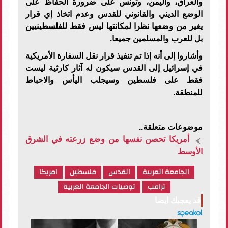
والعراق، واليمن، وتونس على ضرورة الحفاظ على
الوضع الديني والقانوني للقدس وعدم اتخاذ إي قرار
يغير من وضعها نظرا لمكانتها ليس فقط للفلسطينيين
بل للعرب والمسلمين جميعا.
وأشاروا إلى أنه إذا تم تنفيذ قرار نقل السفارة الأمريكية
في إسرائيل إلى القدس سيكون له آثار كارثية ليست
فقط على فلسطين وسيجلب اليأس والاحباط
للمنطقة.
موضوعات متعلقة..
أمريكا تحصن نفسها من وضع زرعته في الشرق
الأوسط
الجامعة العربية
القدس
فلسطين
امريكا
ترامب
توصيات الجامعة العربية
قد يعجبك ايضا