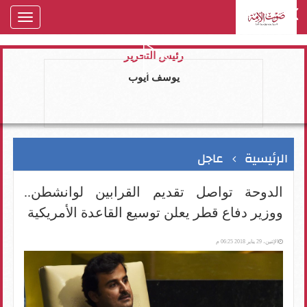
oggle
gation
رئيس التحرير
يوسف ايوب
الرئيسية
عاجل
الدوحة تواصل تقديم القرابين لوانشطن..
ووزير دفاع قطر يعلن توسيع القاعدة الأمريكية
الإثنين، 29 يناير 2018 06:25 م